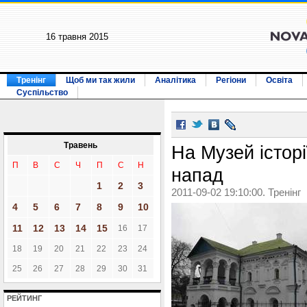
16 травня 2015
Тренінг
Щоб ми так жили
Аналітика
Регіони
Освіта
Суспільство
Травень
На Музей історі
П
В
С
Ч
П
С
Н
напад
1
2
3
2011-09-02 19:10:00. Тренінг
4
5
6
7
8
9
10
11
12
13
14
15
16
17
18
19
20
21
22
23
24
25
26
27
28
29
30
31
РЕЙТИНГ