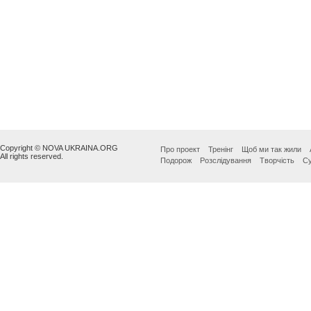
Copyright © NOVA UKRAINA.ORG
Про проект
Тренінг
Щоб ми так жили
All rights reserved.
Подорож
Розслідування
Творчість
Су