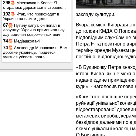
298
Москвичка в Киеве: Я
старалась держаться в стороне...
192
закладу культури.
Итак, что происходит в
Украине на самом деле
Вчора комісія Київради з 
87
Путину капут, он попал в
ловушку: Украина применила ноу-
до голови КМДА О.Попова
хау ведения современных войн
відповідним службам не ви
74
Медіашкола-4
Петра I» та позитивно ви
74
Александр Мнацаканян: Вам,
терміну оренди Музеєм ць
дорогие украинцы, придется
постійної відповідної будів
учиться убивать врага
«В Будиночку Петра знахо
історії Києва, які не можн
надане єдине приміщення
куди», - наголосив голова
«Крім того, поспішне пер
руйнації унікальної колекц
відреставрованої деревини
металевих виробів, кераміч
безвідповідальними по ві
яким є унікальні колекції м
О.Бригинець.