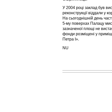
У 2004 році заклад був вис
реконструкції віддали у к
На сьогоднішній день част
5-му поверхах Палацу мист
зазначеної площі не вистач
фонди розміщені у примі
Петра I».
NU