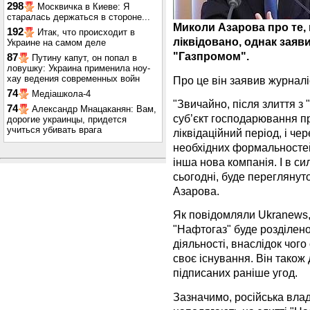
298
Москвичка в Киеве: Я
старалась держаться в стороне...
Миколи Азарова про те,
192
Итак, что происходит в
ліквідовано, однак заяви
Украине на самом деле
"Газпромом".
87
Путину капут, он попал в
ловушку: Украина применила ноу-
хау ведения современных войн
Про це він заявив журналі
74
Медіашкола-4
"Звичайно, після злиття з
74
Александр Мнацаканян: Вам,
суб’єкт господарювання п
дорогие украинцы, придется
учиться убивать врага
ліквідаційний період, і че
необхідних формальностей
інша нова компанія. І в сил
сьогодні, буде переглянуто
Азарова.
Як повідомляли Ukranews,
"Нафтогаз" буде розділено
діяльності, внаслідок чог
своє існування. Він також
підписаних раніше угод.
Зазначимо, російська вла