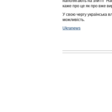
наполягають на злитті "На
каже про це як про вже ви
У свою чергу українська в
можливість.
Ukranews