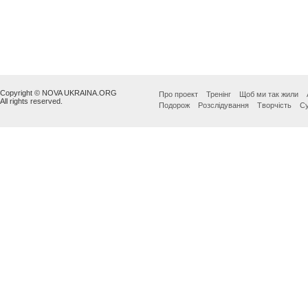
Copyright © NOVA UKRAINA.ORG
Про проект
Тренінг
Щоб ми так жили
All rights reserved.
Подорож
Розслідування
Творчість
Су