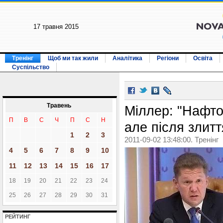
17 травня 2015
Тренінг
Щоб ми так жили
Аналітика
Регіони
Освіта
Суспільство
Травень
Міллер: "Нафтог
П
В
С
Ч
П
С
Н
але після злит
1
2
3
2011-09-02 13:48:00. Тренінг
4
5
6
7
8
9
10
11
12
13
14
15
16
17
18
19
20
21
22
23
24
25
26
27
28
29
30
31
РЕЙТИНГ