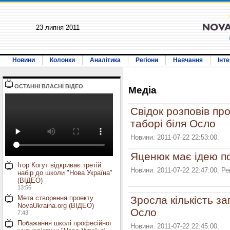
23 липня 2011
Новини
Колонки
Аналітика
Регіони
Навчання
Інт
ОСТАННI ВЛАСНI ВIДЕО
Медiа
Свідок розповів пр
таборі біля Осло
Новини. 2011-07-22 22:53:00.
Яценюк має ідею п
Ігор Когут відкриває третій
Новини. 2011-07-22 22:47:00. Р
набір до школи "Нова Україна"
(ВІДЕО)
13:56
Мета створення проекту
Зросла кількість за
NovaUkraina.org (ВІДЕО)
Осло
7:43
Побажання школі професійної
Новини. 2011-07-22 22:45:00.