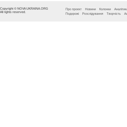
Copyright © NOVA UKRAINA.ORG
Про проект
Новини
Колонки
Аналітик
All rights reserved.
Подорожі
Розслідування
Творчість
А