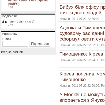
журналістики "Нова Україна"
(ВІДЕО)
Вибух біля офісу п
3:50
життя двох людей
ПОДКАСТИ
Новини. 2011-07-22 22:36:00.
Таня (Вільна каса)
2:49
Адвокати Тимошенко
судовому засіданні
РОЗСИЛКА
сформулювати сут
E-mail
Новини. 2011-07-22 22:32:00. Р
Вхiд за логiном
Тимошенко: Кірєєв
Новини. 2011-07-22 22:24:00. Р
Кірєєв пояснив, чо
Тимошенко
Новини. 2011-07-22 22:20:00. Р
У Москві не можуть
впорається з Янук