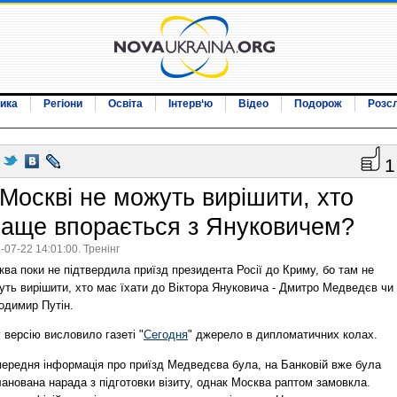
ика
Регіони
Освіта
Інтерв‘ю
Відео
Подорож
Розс
1
 Москві не можуть вирішити, хто
раще впорається з Януковичем?
-07-22 14:01:00. Тренінг
ва поки не підтвердила приїзд президента Росії до Криму, бо там не
уть вирішити, хто має їхати до Віктора Януковича - Дмитро Медведєв чи
одимир Путін.
 версію висловило газеті "
Сегодня
" джерело в дипломатичних колах.
передня інформація про приїзд Медведєва була, на Банковій вже була
анована нарада з підготовки візиту, однак Москва раптом замовкла.