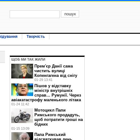
лідування
Творчість
ЩОБ МИ ТАК ЖИЛИ
Прем'єр Данії сама
чистить вулиці
Копенгагена від снігу
01-29 13:41
Пішов у відставку
міністр внутрішніх
справ… Румунії. Через
авіакатастрофу маленького літака
01-24 11:42
Мотоцикл Папи
Римського продадуть,
щоб потратити гроші на
бідних
01-15 13:09
Папа Римський
відсвяткував день