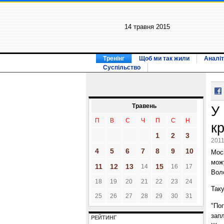
14 травня 2015
Тренінг
Щоб ми так жили
Аналіт
Суспільство
Травень
У
П
В
С
Ч
П
С
Н
к
1
2
3
2011
4
5
6
7
8
9
10
Моск
мож
11
12
13
15
14
16
17
Вол
18
19
20
21
22
23
24
Таку
25
26
27
28
29
30
31
"По
запл
РЕЙТИНГ