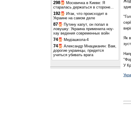
Жод
298
Москвичка в Киеве: Я
здив
старалась держаться в стороне...
192
Итак, что происходит в
"Го
Украине на самом деле
серй
87
Путину капут, он попал в
вирі
ловушку: Украина применила ноу-
хау ведения современных войн
Як в
74
Медіашкола-4
зуст
74
Александр Мнацаканян: Вам,
дорогие украинцы, придется
Напр
учиться убивать врага
"Фор
У Кр
Укр