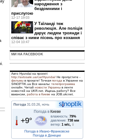
ому
народження з
бездомними і
прислугою
12-17 19:03
У Таїланді теж
революція. Але поліція
дарує людям троянди і
співає з ними пісень про кохання
а
12-04 10:47
МИ НА FACEBOOK
і.
Авто Hyundai на проекті
http://avtosale.ua/car/Hyundai/
Не пропустите -
фильмы
в прокате! Точная
погода
в Украине на
SINOPTIK.ua Все каналы:
телепрограмма
онлайн. Читай
новости Украины
в ленте
новостей на UKR.net. Ищешь работу? Все
вакансии,
работа в Киеве
на JOB.ukr.net.
Погода
31.03.26, ночь
Погода в
Киеве
влажность:
79%
+9°
давление:
738 мм
ветер:
1 м/с,
Погода в Ивано-Франковске
Погода в Донецке