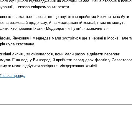
ного офіційного підтвердження на сьогодні немає. Наша сторона в повн
уванні", - сказав співрозмовник газети.
ловною вважається версія, що це внутрішня проблема Кремля: має бути
озна розмова й щодо газу, й на міждержавній комісії, і там не можуть
шити, хто повинен їхати - Медведєв чи Путін", - зазначив він.
ідомо, Янукович і Медведєв мали зустрітися ще в червні в Москві, але т
річ була скасована.
икінці липня , як очікувалося, вони мали разом відвідати перегони
мули-1" на воді у Вишгороді й прийняти парад двох флотів у Севастопол
иму ж мало відбутися засідання міждержавної комісії.
аїнська правда