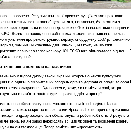
ано — зроблено. Результатом такої «реконструкції» стало практично
ення автентичності згаданої церкви, яка, нагадаємо, була одним з
вних претендентів на внесення до списку об’єктів всесвітньої спадщини
СКО. Дозвіл на проведення робіт надали фірмі, яка, напевно, не має
ного уявлення про реконструкцію: церкву, споруджену 1587 р., фактично
творили, замінивши класичну для Гуцульщини ґонту на шматки
круглених планок світлого кольору. ЮНЕСКО вже відмовилося від неї… 
ам’ятка наступна?
ентичні вікна поміняли на пластикові
азначено у відповідному законі України, охорона об’єктів культурної
щини є одним із пріоритетних завдань органів державної влади та орган
евого самоврядування. Здавалося б, кому, як не міській раді, котра
іщується в пам’ятці архітектури — ратуші, дбати про це?
мість новообрані заступники міського голови Ігор Граділь і Тарас
рський, а також секретар міської ради Ярослав Гошій, щойно отримавши
 посади, відразу заходилися облаштовувати робочі кабінети. В результат
в’яні вікна, на які зараз переходять всі цивілізовані та розвинені країни,
инули на сміттєзвалище. Тепер замість них «красуються»