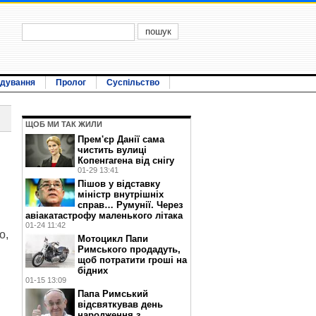
ідування
Пролог
Суспільство
ЩОБ МИ ТАК ЖИЛИ
Прем'єр Данії сама
чистить вулиці
Копенгагена від снігу
01-29 13:41
Пішов у відставку
міністр внутрішніх
справ… Румунії. Через
авіакатастрофу маленького літака
01-24 11:42
о,
Мотоцикл Папи
Римського продадуть,
щоб потратити гроші на
бідних
01-15 13:09
Папа Римський
відсвяткував день
народження з