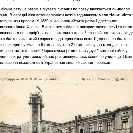
, міська ратуша разом з Музеєм писанки по праву вважається символом
миї. В середні віки встановлювати вежі з годинником мали тільки міста 
дебурзьким правом. У 1880 р. до коломийської ратуші доставили
иманого Івана Франка. Висока вежа будівлі використовувалась і як вежа
ташованого на подвір’ї ратуші пожежного депо. Черговий пожежник огляд
о з балкончика, який і зараз є над годинником вежі. Щоденно на балкон
ші виходив сурмач і о 6 год ранку та о 21 год виконував мелодію пісні
и ранні встають зорі». Через кілька років після Другої світової війни у
міщеннях ратуші тривалий час розташовувалось медичне училище. Післ
голошення незалежності України навчальний заклад переїхав.