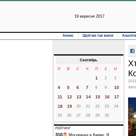
19 вересня 2017
Анонс
Щоб ми так жили
Аналіт
Сентябрь
Хт
П
В
С
Ч
П
С
Н
К
1
2
3
2011
4
5
6
7
10
Авт
8
9
11
12
13
14
15
16
17
18
19
20
21
22
23
24
25
26
27
28
29
30
РЕЙТИНГ
310
Москвичка в Киеве: Я