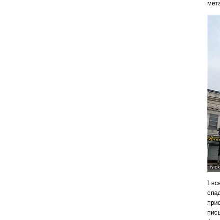
мет
І вс
спад
при
пис