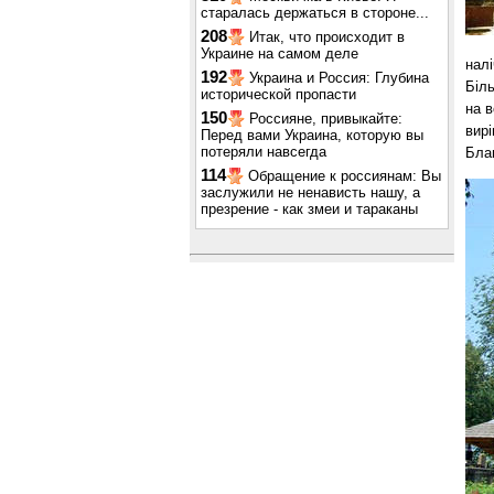
старалась держаться в стороне...
208
Итак, что происходит в
Украине на самом деле
налі
192
Украина и Россия: Глубина
Біль
исторической пропасти
на в
150
Россияне, привыкайте:
вирі
Перед вами Украина, которую вы
потеряли навсегда
Бла
114
Обращение к россиянам: Вы
заслужили не ненависть нашу, а
презрение - как змеи и тараканы