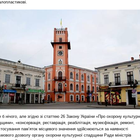
алопластикові.
е б нічого, але згідно зі статтею 26 Закону України «Про охорону культурн
щини», «консервація, реставрація, реабілітація, музеєфікація, ремонт,
стосування пам’яток місцевого значення здійснюються за наявності
ьмового дозволу органу охорони культурної спадщини Ради міністрів