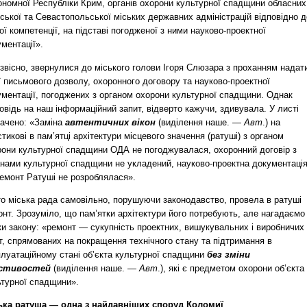
ономної Республіки Крим, органів охорони культурної спадщини обласних
ської та Севастопольської міських державних адміністрацій відповідно д
ої компетенції, на підставі погодженої з ними науково-проектної
ментації».
звісно, звернулися до міського голови Ігоря Слюзара з проханням надат
ї письмового дозволу, охоронного договору та науково-проектної
ументації, погоджених з органом охорони культурної спадщини. Однак
овідь на наш інформаційний запит, відверто кажучи, здивувала. У листі
начено: «Заміна
автентичних вікон
(виділення наше. —
Авт
.) на
тикові в пам’ятці архітектури місцевого значення (ратуші) з органом
рони культурної спадщини ОДА не погоджувалася, охоронний договір з
анами культурної спадщини не укладений, науково-проектна документаці
ремонт Ратуші не розроблялася».
то міська рада самовільно, порушуючи законодавство, провела в ратуші
нт. Зрозуміло, що пам’ятки архітектури його потребують, але нагадаємо
ки закону: «ремонт — сукупність проектних, вишукувальних і виробничих
т, спрямованих на покращення технічного стану та підтримання в
плуатаційному стані об’єкта культурної спадщини
без зміни
стивостей
(виділення наше. —
Авт
.), які є предметом охорони об’єкта
ьтурної спадщини».
ька ратуша — одна з найдавніших споруд Коломиї