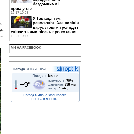
бездомними і
прислугою
12-17 19:03
У Таїланді теж
революція. Але поліція
що
дарує людям троянди і
ада
співає з ними пісень про кохання
та
12-04 10:47
МИ НА FACEBOOK
Погода
31.03.26, ночь
Погода в
Киеве
влажность:
79%
+9°
давление:
738 мм
ветер:
1 м/с,
Погода в Ивано-Франковске
Погода в Донецке