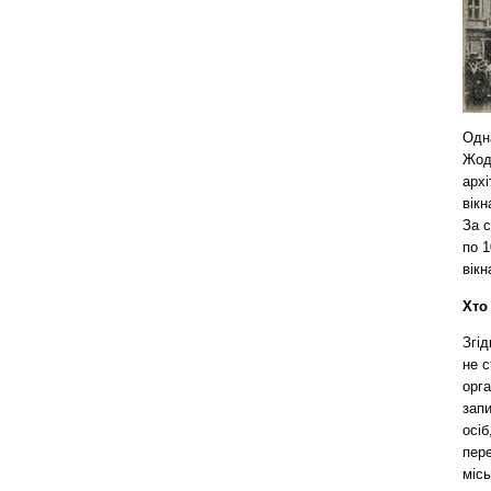
Одна
Жоде
архі
вікн
За с
по 1
вікн
Хто
Згід
не с
орга
запи
осіб
пере
міс