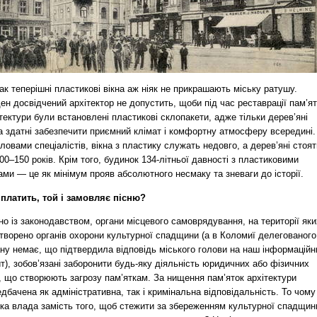
к теперішні пластикові вікна аж ніяк не прикрашають міську ратушу.
н досвідчений архітектор не допустить, щоби під час реставрації пам’я
тектури були встановлені пластикові склопакети, адже тільки дерев’яні
а здатні забезпечити приємний клімат і комфортну атмосферу всередині.
ловами спеціалістів, вікна з пластику служать недовго, а дерев’яні стоят
00–150 років. Крім того, будинок 134-літньої давності з пластиковими
ами — це як мінімум прояв абсолютного несмаку та зневаги до історії.
 платить, той і замовляє пісню?
но із законодавством, органи місцевого самоврядування, на території яки
творено органів охорони культурної спадщини (а в Коломиї делегованого
ну немає, що підтвердила відповідь міського голови на наш інформаційн
т), зобов’язані заборонити будь-яку діяльність юридичних або фізичних
, що створюють загрозу пам’яткам. За нищення пам’яток архітектури
дбачена як адміністративна, так і кримінальна відповідальність. То чому
ька влада замість того, щоб стежити за збереженням культурної спадщин