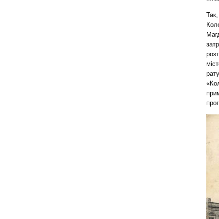
Так
Коло
Маг
затр
роз
міст
рату
«Кол
при
про