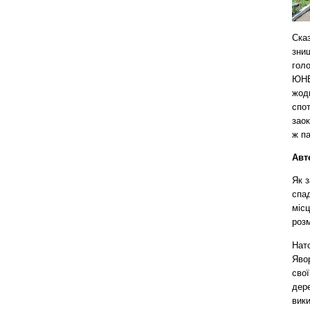
Сказ
знищ
голо
ЮНЕ
жод
спо
зао
ж п
Авт
Як з
спад
місц
розм
Нато
Яво
свої
дере
вик