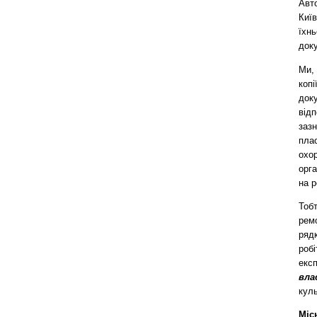
Авт
Київ
їхнь
доку
Ми, 
копі
док
відп
заз
плас
охо
орг
на 
Тоб
ремо
ряд
робі
екс
вла
кул
Міс