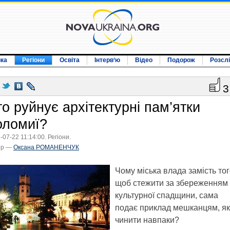
ика
Регіони
Освіта
Інтерв‘ю
Відео
Подорож
Розсл
3
о руйнує архітектурні пам’ятки
оломиї?
-07-22 11:14:00. Регіони.
ор —
Оксана РОМАНЕНЧУК
Чому міська влада замість тог
щоб стежити за збереженням
культурної спадщини, сама
подає приклад мешканцям, як
чинити навпаки?