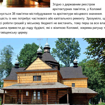
Згідно з державним реєстром
архітектурних пам’яток, у Коломиї
чується 38 пам’ятки містобудування та архітектури місцевого значення.
шість із них потребує часткового або капітального ремонту. Зрозуміло, 
сі роботи грошей у міському бюджеті не вистачить, тому перш за все вл
шила привести до ладу будівлі, які є візиткою Коломиї, зокрема ратушу 
говіщенську церкву.