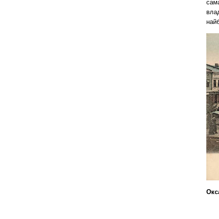
сам
вла
найб
Окс