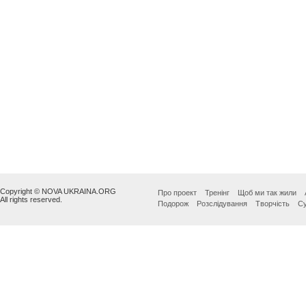
Copyright © NOVA UKRAINA.ORG
Про проект
Тренінг
Щоб ми так жили
All rights reserved.
Подорож
Розслідування
Творчість
Су