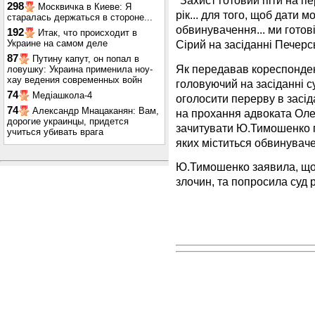
"Захист готовий піти на пе
298
Москвичка в Киеве: Я
рік... для того, щоб дати 
старалась держаться в стороне...
обвинувачення... ми готові
192
Итак, что происходит в
Украине на самом деле
Сірий на засіданні Печерс
87
Путину капут, он попал в
Як передавав кореспонден
ловушку: Украина применила ноу-
хау ведения современных войн
головуючий на засіданні с
74
Медіашкола-4
оголосити перерву в засіда
74
Александр Мнацаканян: Вам,
на прохання адвоката Ол
дорогие украинцы, придется
зачитувати Ю.Тимошенко 
учиться убивать врага
яких міститься обвинувач
Ю.Тимошенко заявила, що в
злочин, та попросила суд р