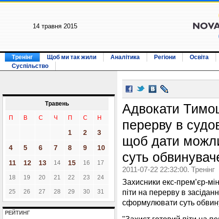
14 травня 2015
Тренінг
Щоб ми так жили
Аналітика
Регіони
Освіта
Суспільство
Травень
Адвокати Тимош
П
В
С
Ч
П
С
Н
перерву в судов
1
2
3
щоб дати можл
4
5
6
7
8
9
10
суть обвинувач
11
12
13
15
14
16
17
2011-07-22 22:32:00. Тренінг
18
19
20
21
22
23
24
Захисники екс-прем’єр-мін
піти на перерву в засіданн
25
26
27
28
29
30
31
сформулювати суть обвин
РЕЙТИНГ