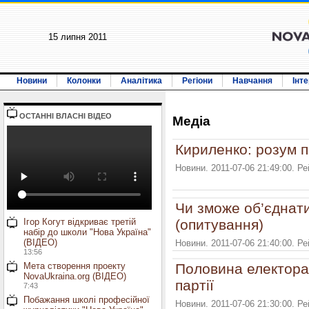
15 липня 2011
Новини
Колонки
Аналітика
Регіони
Навчання
Інт
ОСТАННI ВЛАСНI ВIДЕО
Медiа
Кириленко: розум п
Новини. 2011-07-06 21:49:00. Р
Чи зможе об’єднати
Ігор Когут відкриває третій
(опитування)
набір до школи "Нова Україна"
(ВІДЕО)
Новини. 2011-07-06 21:40:00. Р
13:56
Мета створення проекту
Половина електорат
NovaUkraina.org (ВІДЕО)
партії
7:43
Побажання школі професійної
Новини. 2011-07-06 21:30:00. Р