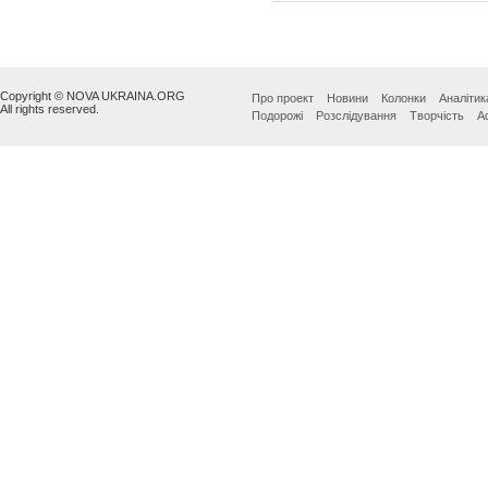
Copyright © NOVA UKRAINA.ORG
Про проект
Новини
Колонки
Аналітик
All rights reserved.
Подорожі
Розслідування
Творчість
А