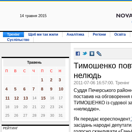
14 травня 2015
Тренінг
Щоб ми так жили
Аналітика
Регіони
Освіта
Суспільство
Травень
Тимошенко повт
П
В
С
Ч
П
С
Н
нелюдь
1
2
3
2011-07-06 16:57:00. Тренінг
4
5
6
7
8
9
10
Суддя Печерського районно
поставив на обговорення 
11
12
13
15
14
16
17
ТИМОШЕНКО із судової зал
18
19
20
21
22
23
24
«нелюддю».
25
26
27
28
29
30
31
Як передає кореспондент
засідань народні депутати,
РЕЙТИНГ
голосно скандувати «Гань