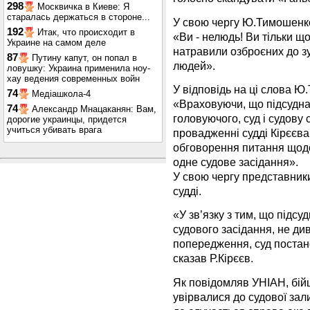
298
Москвичка в Киеве: Я
старалась держаться в стороне...
У свою чергу Ю.Тимошенко
192
Итак, что происходит в
«Ви - нелюдь! Ви тільки щ
Украине на самом деле
натравили озброєних до зу
87
Путину капут, он попал в
людей».
ловушку: Украина применила ноу-
хау ведения современных войн
У відповідь на ці слова Ю
74
Медіашкола-4
«Враховуючи, що підсудн
74
Александр Мнацаканян: Вам,
головуючого, суд і судову 
дорогие украинцы, придется
учиться убивать врага
провадженні судді Кірєєва
обговорення питання щодо
одне судове засідання».
У свою чергу представник
судді.
«У зв’язку з тим, що підсу
судового засідання, не ди
попередження, суд постано
сказав Р.Кірєєв.
Як повідомляв УНІАН, бійц
увірвалися до судової зал