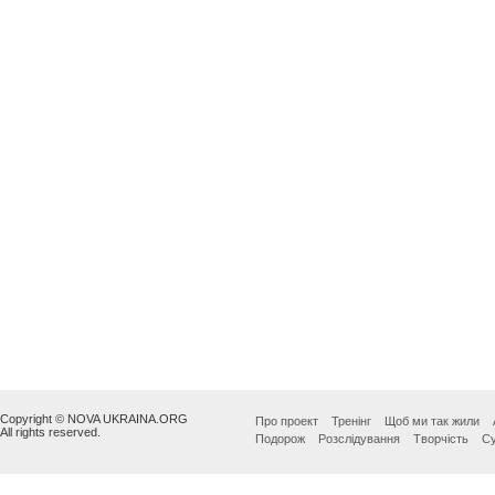
Copyright © NOVA UKRAINA.ORG
Про проект
Тренінг
Щоб ми так жили
All rights reserved.
Подорож
Розслідування
Творчість
Су