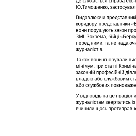
де слухається справа екс-
Ю.Тимошенко, застосували
Видавлюючи представників
коридору, представники «Б
вони порушують закон про
ЗМІ. Зокрема, бійці «Берку
перед ними, та не надаюч
журналістів.
Також вони ігнорували ви
мінімум, три статті Кримі
законній професійній діял
владою або службовим ст
або службових повноваже
У відповідь на це праців
журналістам звертатись із 
вчинили щось протиправн