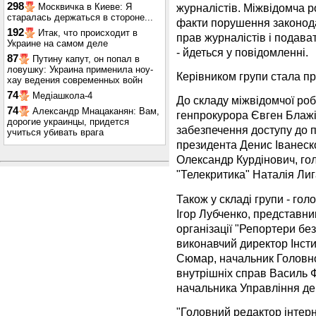
298
журналістів. Міжвідомча 
Москвичка в Киеве: Я
старалась держаться в стороне...
факти порушення законода
192
Итак, что происходит в
прав журналістів і подава
Украине на самом деле
- йдеться у повідомленні.
87
Путину капут, он попал в
ловушку: Украина применила ноу-
Керівником групи стала п
хау ведения современных войн
74
Медіашкола-4
До складу міжвідомчої роб
74
Александр Мнацаканян: Вам,
генпрокурора Євген Блажі
дорогие украинцы, придется
забезпечення доступу до п
учиться убивать врага
президента Денис Іванеск
Олександр Курдінович, гол
"Телекритика" Наталія Лиг
Також у складі групи - гол
Ігор Лубченко, представни
організації "Репортери бе
виконавчий директор Інсти
Сюмар, начальник Головно
внутрішніх справ Василь 
начальника Управління де
"Головний редактор інтер