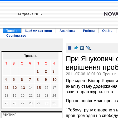
14 травня 2015
Тренінг
Щоб ми так жили
Аналітика
Регіони
Освіта
Суспільство
Травень
При Януковичі 
П
В
С
Ч
П
С
Н
вирішення проб
1
2
3
2011-07-06 18:01:00. Тренінг
4
5
6
7
8
9
10
Президент Віктор Янукови
аналізу стану додержання
11
12
13
15
14
16
17
захист прав журналістів.
18
19
20
21
22
23
24
Про це повідомляє прес-с
25
26
27
28
29
30
31
"Робочу групу створено з
прав громадян на свободу
РЕЙТИНГ