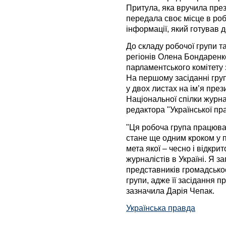
Притула, яка вручила през
передала своє місце в робо
інформації, який готував д
До складу робочої групи т
регіонів Олена Бондаренк
парламентського комітету 
На першому засіданні гру
у двох листах на ім’я през
Національної спілки журна
редактора "Української п
"Ця робоча група працюват
стане ще одним кроком у п
мета якої – чесно і відкри
журналістів в Україні. Я з
представників громадськост
групи, адже її засідання п
зазначила Дарія Чепак.
Українська правда