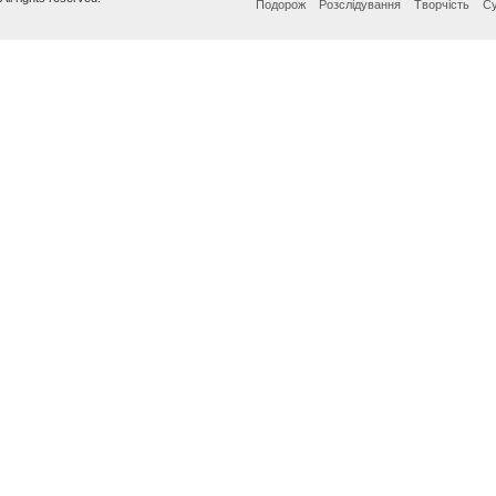
Подорож
Розслідування
Творчість
Су