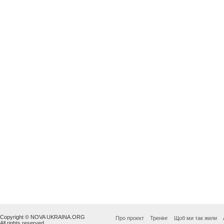
Copyright © NOVA UKRAINA.ORG
Про проект
Тренінг
Щоб ми так жили
All rights reserved.