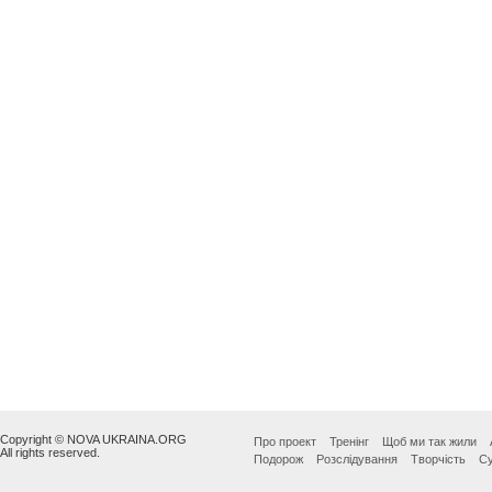
Copyright © NOVA UKRAINA.ORG
Про проект
Тренінг
Щоб ми так жили
All rights reserved.
Подорож
Розслідування
Творчість
Су