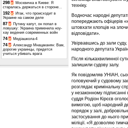
298
Москвичка в Киеве: Я
техніку.
старалась держаться в стороне...
192
Итак, что происходит в
Водночас народні депутат
Украине на самом деле
попереджають офіцерів «н
87
Путину капут, он попал в
штовхати хлопців на злочи
ловушку: Украина применила ноу-
хау ведения современных войн
відповідати».
74
Медіашкола-4
Увірвавшись до зали суду,
74
Александр Мнацаканян: Вам,
народного депутата Украї
дорогие украинцы, придется
учиться убивать врага
Після кількахвилинної сут
залишили судову залу.
Як повідомляв УНІАН, сьог
головуючий у судовому зас
розглядає кримінальну с
у незаконному підписанні г
суддя Родіон Кірєєв оголо
вимогою, щоб народний д
порядок у залі, добровіл
застосування до нього при
міліції. «Я дозволяю тимча