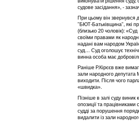
виконувати рішення суду, 
судове засідання», - зазна
При цьому він звернувся д
"БЮТ-Батьківщина", які пр
(близько 20 чоловік): «Су
своїми правами як народн
надані вам народом Украї
суд… Суд оголошує технічн
винна особа має добровіль
Раніше Р.Кірєєв вже вима
зали народного депутата 
виходити. Після чого парл
«швидка».
Пізніше в залі суду виник
опозиції та працівниками с
судді за порушення поряд
видалити із зали народног