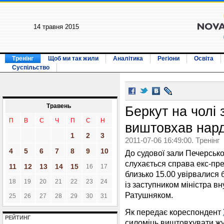
14 травня 2015
Тренінг
Щоб ми так жили
Аналітика
Регіони
Освіта
Суспільство
Травень
Беркут на чолі 
П
В
С
Ч
П
С
Н
виштовхав нард
1
2
3
2011-07-06 16:49:00. Тренінг
4
5
6
7
8
9
10
До судової зали Печерсько
слухається справа екс-пре
11
12
13
14
15
16
17
близько 15.00 увірвалися б
18
19
20
21
22
23
24
із заступником міністра в
Ратушняком.
25
26
27
28
29
30
31
Як передає кореспондент
РЕЙТИНГ
силоміць виштовхувати жур