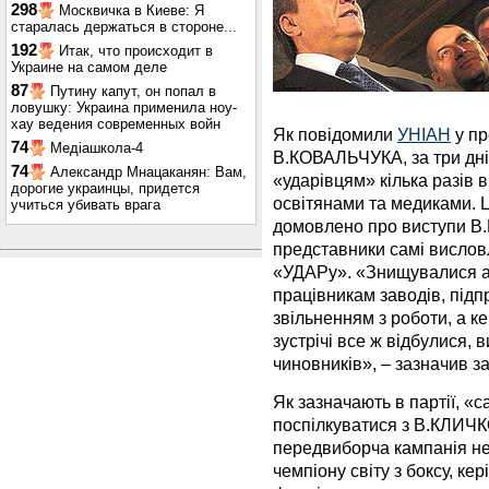
298
Москвичка в Киеве: Я
старалась держаться в стороне...
192
Итак, что происходит в
Украине на самом деле
87
Путину капут, он попал в
ловушку: Украина применила ноу-
хау ведения современных войн
Як повідомили
УНІАН
у пр
74
Медіашкола-4
В.КОВАЛЬЧУКА, за три дні
74
Александр Мнацаканян: Вам,
«ударівцям» кілька разів в
дорогие украинцы, придется
освітянами та медиками. 
учиться убивать врага
домовлено про виступи В.
представники самі вислов
«УДАРу». «Знищувалися афі
працівникам заводів, підп
звільненням з роботи, а кер
зустрічі все ж відбулися,
чиновників», – зазначив з
Як зазначають в партії, «с
поспілкуватися з В.КЛИЧК
передвиборча кампанія не
чемпіону світу з боксу, ке