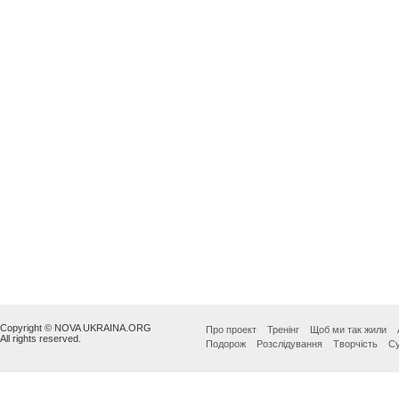
Copyright © NOVA UKRAINA.ORG
Про проект
Тренінг
Щоб ми так жили
All rights reserved.
Подорож
Розслідування
Творчість
Су