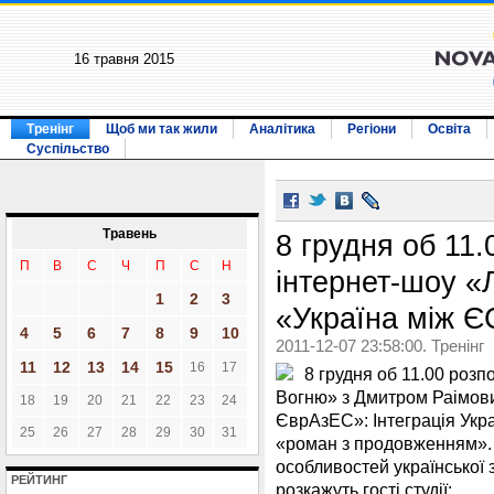
16 травня 2015
Тренінг
Щоб ми так жили
Аналітика
Регіони
Освіта
Суспільство
Травень
8 грудня об 11.
П
В
С
Ч
П
С
Н
інтернет-шоу «
1
2
3
«Україна між 
4
5
6
7
8
9
10
2011-12-07 23:58:00. Тренінг
11
12
13
14
15
16
17
8 грудня об 11.00 розп
Вогню» з Дмитром Раімови
18
19
20
21
22
23
24
ЄврАзЕС»: Інтеграція Укр
25
26
27
28
29
30
31
«роман з продовженням». 
особливостей української 
РЕЙТИНГ
розкажуть гості студії: