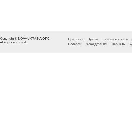
Copyright © NOVA UKRAINA.ORG
Про проект
Тренінг
Щоб ми так жили
All rights reserved.
Подорож
Розслідування
Творчість
Су