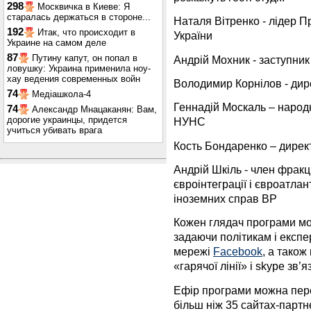
298
Москвичка в Киеве: Я
старалась держаться в стороне...
Наталя Вітренко - лідер Пр
192
Итак, что происходит в
України
Украине на самом деле
87
Путину капут, он попал в
Андрій Мохник - заступни
ловушку: Украина применила ноу-
хау ведения современных войн
Володимир Корнілов - дире
74
Медіашкола-4
Геннадій Москаль – народн
74
Александр Мнацаканян: Вам,
дорогие украинцы, придется
НУНС
учиться убивать врага
Кость Бондаренко – директ
Андрій Шкіль - член фракці
євроінтеграції і євроатла
іноземних справ ВР
Кожен глядач програми мож
задаючи політикам і експе
мережі
Facebook
, а також
«гарячої лінії» і skype зв’яз
Ефір програми можна пере
більш ніж 35 сайтах-партне