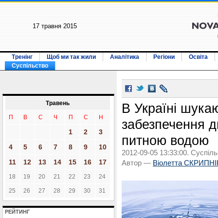
17 травня 2015
Тренінг
Щоб ми так жили
Аналітика
Регіони
Освіта
Суспільство
Травень
В Україні шукаю
П
В
С
Ч
П
С
Н
забезпечення д
1
2
3
питною водою
4
5
6
7
8
9
10
2012-09-05 13:33:00. Суспіль
11
12
13
14
15
16
17
Автор —
Віолетта СКРИПН
18
19
20
21
22
23
24
25
26
27
28
29
30
31
РЕЙТИНГ