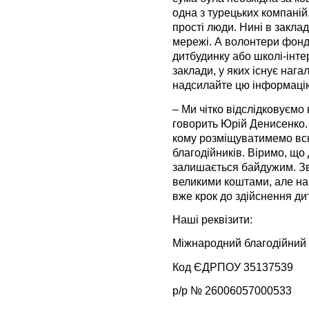
одна з турецьких компаній
прості люди. Нині в закла
мережі. А волонтери фонд
дитбудинку або школі-інте
заклади, у яких існує нага
надсилайте цю інформаці
– Ми чітко відслідковуємо
говорить Юрій Денисенко. 
кому розміщуватимемо всю
благодійників. Віримо, що
залишається байдужим. Зві
великими коштами, але на
вже крок до здійснення ди
Наші реквізити:
Міжнародний благодійний 
Код ЄДРПОУ 35137539
р/р № 26006057000533