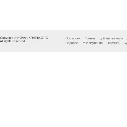
Copyright © NOVA UKRAINA.ORG
Про проект
Тренінг
Щоб ми так жили
All rights reserved.
Подорож
Розслідування
Творчість
Су