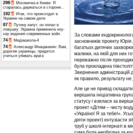
298
Москвичка в Киеве: Я
старалась держаться в стороне...
192
Итак, что происходит в
Украине на самом деле
87
Путину капут, он попал в
ловушку: Украина применила ноу-
хау ведения современных войн
За словами ендокринолога о
74
Медіашкола-4
засновників проекту Юрія
74
Александр Мнацаканян: Вам,
багатьох дитячих захворю
дорогие украинцы, придется
малюки, на якій для них го
учиться убивать врага
переважно після проходже
була прокладена півстолітт
Звернення адміністрацій д
як правило, результату не
Але це не привід складати
вирішила ініціативна група
статусу і взялася за вир
проект «Дітям – чисту вод
«Україно! Я за тебе!». Усьо
діяти проект) ентузіасти з
труб у школі-інтернаті в мі
сума була необхідна за ко