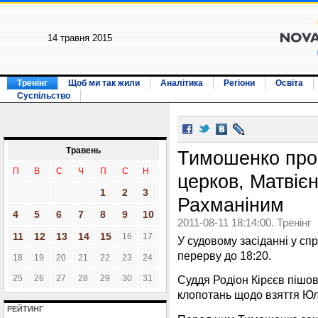
14 травня 2015
Тренінг
Щоб ми так жили
Аналітика
Регіони
Освіта
Суспільство
Травень
Тимошенко прос
П
В
С
Ч
П
С
Н
церков, Матвієн
1
2
3
Рахманіним
4
5
6
7
8
9
10
2011-08-11 18:14:00. Тренінг
11
12
13
14
15
16
17
У судовому засіданні у с
перерву до 18:20.
18
19
20
21
22
23
24
25
26
27
28
29
30
31
Суддя Родіон Кірєєв пішов
клопотань щодо взяття Юл
РЕЙТИНГ