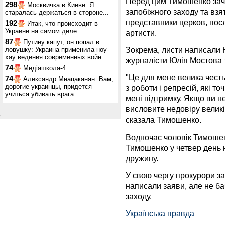
Перед цим Тимошенко зачи
298
Москвичка в Киеве: Я
запобіжного заходу та взят
старалась держаться в стороне...
представники церков, посл
192
Итак, что происходит в
Украине на самом деле
артисти.
87
Путину капут, он попал в
Зокрема, листи написали Н
ловушку: Украина применила ноу-
хау ведения современных войн
журналісти Юлія Мостова 
74
Медіашкола-4
"Це для мене велика честь
74
Александр Мнацаканян: Вам,
дорогие украинцы, придется
з роботи і репресій, які т
учиться убивать врага
мені підтримку. Якщо ви не
висловите недовіру великій
сказала Тимошенко.
Водночас чоловік Тимоше
Тимошенко у четвер день 
дружину.
У свою чергу прокурори з
написали заяви, але не ба
заходу.
Українська правда