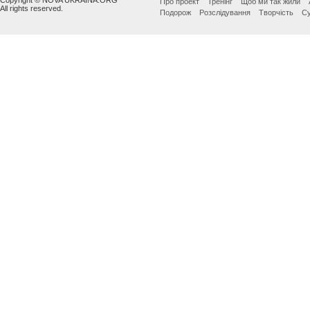
Про проект
Тренінг
Щоб ми так жили
All rights reserved.
Подорож
Розслідування
Творчість
Су