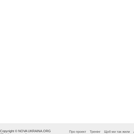
Copyright © NOVA UKRAINA.ORG
Про проект
Тренінг
Щоб ми так жили