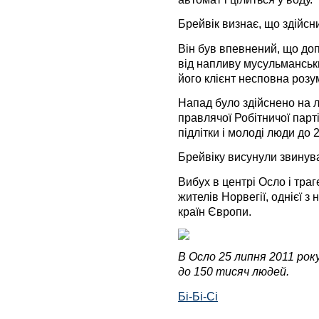
Брейвік визнає, що здійсн
Він був впевнений, що до
від напливу мусульманськи
його клієнт несповна розу
Напад було здійснено на л
правлячої Робітничої парті
підлітки і молоді люди до 2
Брейвіку висунули звинув
Вибух в центрі Осло і тра
жителів Норвегії, однієї з
країн Європи.
В Осло 25 липня 2011 року
до 150 тисяч людей.
Бі-Бі-Сі