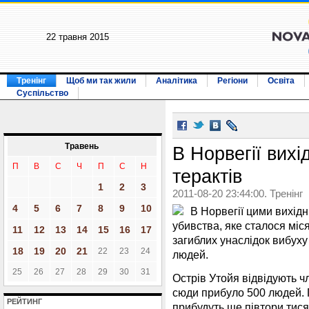
22 травня 2015
Тренінг
Щоб ми так жили
Аналітика
Регіони
Освіта
Суспільство
Травень
В Норвегії вих
П
В
С
Ч
П
С
Н
терактів
1
2
3
2011-08-20 23:44:00. Тренінг
4
5
6
7
8
9
10
В Норвегії цими вихі
убивства, яке сталося міся
11
12
13
14
15
16
17
загиблих унаслідок вибуху
18
19
20
21
22
23
24
людей.
25
26
27
28
29
30
31
Острів Утойя відвідують чл
сюди прибуло 500 людей. 
РЕЙТИНГ
прибудуть ще півтори тися