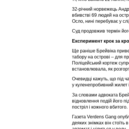
32-річний норвежець Андре
вбивстві 69 людей на остро
Осло, нині перебуває у слі
Суд продовжив термін йог
Експеримент крок за кр
Ще раніше Брейвіка приве
табору на острові – для п
Поліцейський кортеж супро
встановлювала, як розгорт
Очевидці кажуть, що під ч
у куленепробивний жилет і
За словами адвоката Брейв
відновлення подій його пі
постріл і кожного вбитого.
Газета Verdens Gang опубл
деяких знімках він стоїть в
автомат і цілиться у воду.