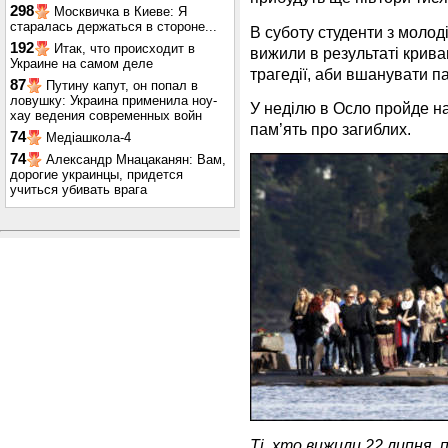
298
Москвичка в Киеве: Я
старалась держаться в стороне...
В суботу студенти з молоді
192
Итак, что происходит в
вижили в результаті крива
Украине на самом деле
трагедії, аби вшанувати п
87
Путину капут, он попал в
ловушку: Украина применила ноу-
У неділю в Осло пройде н
хау ведения современных войн
пам’ять про загиблих.
74
Медіашкола-4
74
Александр Мнацаканян: Вам,
дорогие украинцы, придется
учиться убивать врага
Ті, хто вижили 22 липня, 