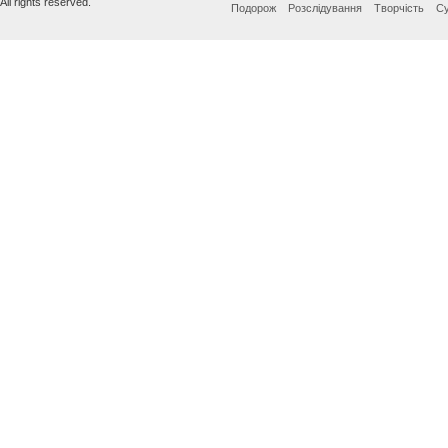
All rights reserved.
Подорож
Розслідування
Творчість
Су