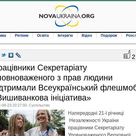
ика
Регіони
Освіта
Інтерв‘ю
Відео
Подорож
Розс
2
рацівники Секретаріату
повноваженого з прав людини
ідтримали Всеукраїнський флешмо
Вишиванкова ініціатива»
-08-23 20:27:00. Суспільство
Напередодні 21-ї річниці
Незалежності України
працівники Секретаріату
Уповноваженого Верховної