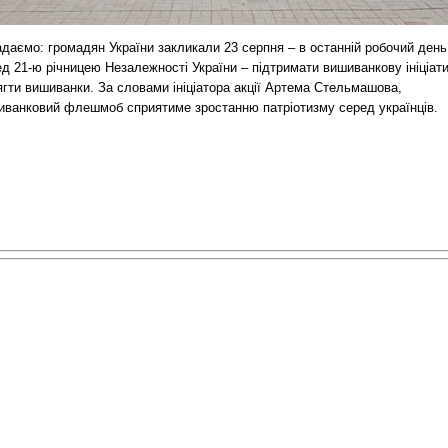
даємо: громадян України закликали 23 серпня – в останній робочий день
д 21-ю річницею Незалежності України – підтримати вишиванкову ініціат
ягти вишиванки. За словами ініціатора акції Артема Стельмашова,
иванковий флешмоб сприятиме зростанню патріотизму серед українців.