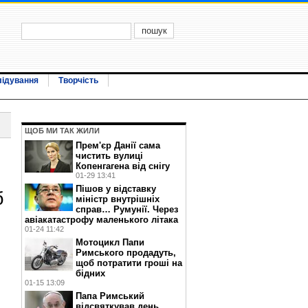
лідування
Творчість
ЩОБ МИ ТАК ЖИЛИ
Прем'єр Данії сама
чистить вулиці
Копенгагена від снігу
01-29 13:41
Пішов у відставку
б
міністр внутрішніх
справ… Румунії. Через
авіакатастрофу маленького літака
01-24 11:42
Мотоцикл Папи
Римського продадуть,
щоб потратити гроші на
бідних
01-15 13:09
Папа Римський
відсвяткував день