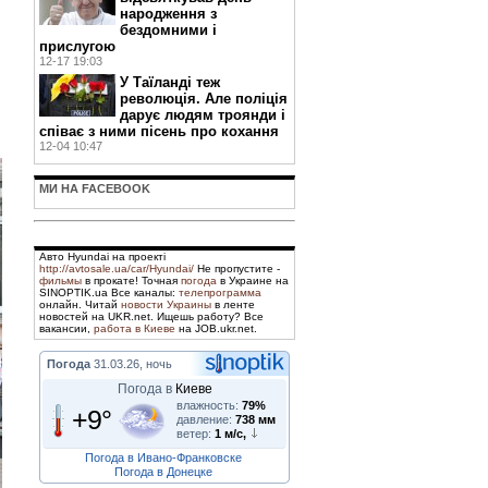
народження з
бездомними і
прислугою
12-17 19:03
У Таїланді теж
революція. Але поліція
дарує людям троянди і
співає з ними пісень про кохання
12-04 10:47
МИ НА FACEBOOK
Авто Hyundai на проекті
http://avtosale.ua/car/Hyundai/
Не пропустите -
фильмы
в прокате! Точная
погода
в Украине на
SINOPTIK.ua Все каналы:
телепрограмма
онлайн. Читай
новости Украины
в ленте
новостей на UKR.net. Ищешь работу? Все
вакансии,
работа в Киеве
на JOB.ukr.net.
Погода
31.03.26, ночь
Погода в
Киеве
влажность:
79%
+9°
давление:
738 мм
ветер:
1 м/с,
Погода в Ивано-Франковске
Погода в Донецке