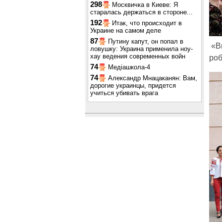
298
Москвичка в Киеве: Я
старалась держаться в стороне...
192
Итак, что происходит в
Украине на самом деле
87
Путину капут, он попал в
«Ви
ловушку: Украина применила ноу-
хау ведения современных войн
роб
74
Медіашкола-4
74
Александр Мнацаканян: Вам,
дорогие украинцы, придется
учиться убивать врага