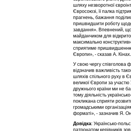
шляху незворотної євроін
Євросоюзі, її палка підтр
прагнень, бажання поділис
пришвидшити роботу щодо
завдання». Впевнений, щ
майданчиком для відкрито
максимально конструктивно
сприятиме пришвидшенню 
Європи», - сказав А. Кінах.
У свою чергу співголова
відзначив важливість тако
шляхів спільного руху в 
великої Європи за участю 
дружнього країни ми не б
тому діяльність українськ
покликана сприяти розвитк
громадськими організація
форматі», - зазначив Я. О
Довідка
: Українсько-поль
патронатом керівників зов