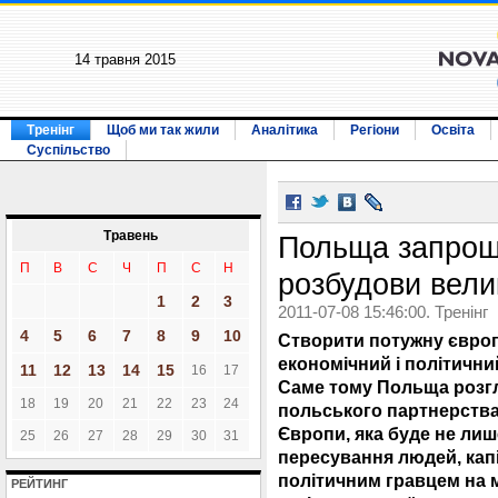
14 травня 2015
Тренінг
Щоб ми так жили
Аналітика
Регіони
Освіта
Суспільство
Травень
Польща запрош
П
В
С
Ч
П
С
Н
розбудови вели
1
2
3
2011-07-08 15:46:00. Тренінг
4
5
6
7
8
9
10
Створити потужну європ
економічний і політични
11
12
13
14
15
16
17
Саме тому Польща розгл
18
19
20
21
22
23
24
польського партнерства
Європи, яка буде не лиш
25
26
27
28
29
30
31
пересування людей, капі
політичним гравцем на м
РЕЙТИНГ