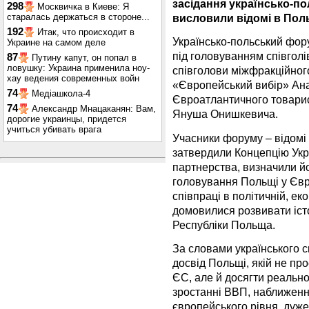
засідання українсько-п
298
Москвичка в Киеве: Я
старалась держаться в стороне...
висловили відомі в Польщ
192
Итак, что происходит в
Українсько-польський фор
Украине на самом деле
під головуванням співгол
87
Путину капут, он попал в
ловушку: Украина применила ноу-
співголови міжфракційног
хау ведения современных войн
«Європейський вибір» Ана
74
Медіашкола-4
Євроатлантичного товарис
74
Александр Мнацаканян: Вам,
Януша Онишкевича.
дорогие украинцы, придется
учиться убивать врага
Учасники форуму – відомі у
затвердили Концепцію Укр
партнерства, визначили йо
головування Польщі у Євр
співпраці в політичній, ек
домовилися розвивати істор
Республіки Польща.
За словами українського с
досвід Польщі, якій не пр
ЄС, але й досягти реально
зростанні ВВП, наближенні
європейського рівня, дуже 