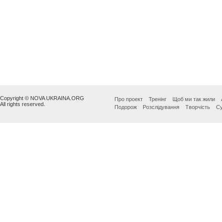
Copyright © NOVA UKRAINA.ORG
Про проект
Тренінг
Щоб ми так жили
All rights reserved.
Подорож
Розслідування
Творчість
Су