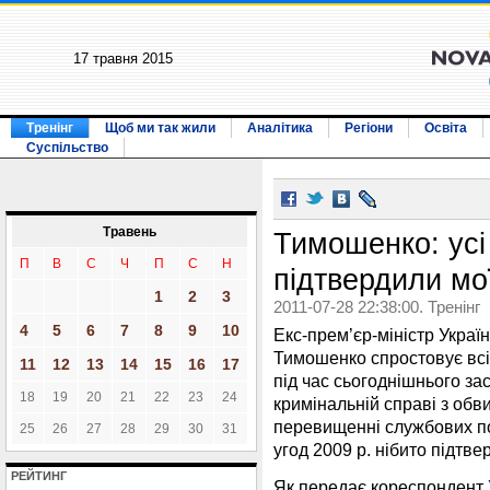
17 травня 2015
Тренінг
Щоб ми так жили
Аналітика
Регіони
Освіта
Суспільство
Травень
Тимошенко: усі 
П
В
С
Ч
П
С
Н
підтвердили мо
1
2
3
2011-07-28 22:38:00. Тренінг
4
5
6
7
8
9
10
Екс-прем’єр-міністр Украї
Тимошенко спростовує всі 
11
12
13
14
15
16
17
під час сьогоднішнього за
18
19
20
21
22
23
24
кримінальній справі з обв
перевищенні службових по
25
26
27
28
29
30
31
угод 2009 р. нібито підтвер
РЕЙТИНГ
Як передає кореспондент