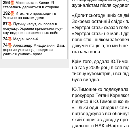
298
Москвичка в Киеве: Я
журналістам після судовог
старалась держаться в стороне...
192
Итак, что происходит в
«Допит сьогоднішніх свідк
Украине на самом деле
Зокрема останній свідок 
87
Путину капут, он попал в
«Укртрансгаз» сказав голо
ловушку: Украина применила ноу-
хау ведения современных войн
«Укртрансгаз» не мав. І др
74
повністю і цілком забезпе
Медіашкола-4
документацією, то ми б не
74
Александр Мнацаканян: Вам,
дорогие украинцы, придется
сказала вона.
учиться убивать врага
Крім того, додала Ю.Тимош
на газ у 2009 році після п
тисячу кубометрів, і всі п
була вигідна.
Ю.Тимошенко подякувала 
прокурора Тетяні Корнякові
підписані Ю.Тимошенко ди
«Тільки один свідок із сем
підтверджував всі обвину
який підписав довідку про
діяльності НАК «Нафтогазу