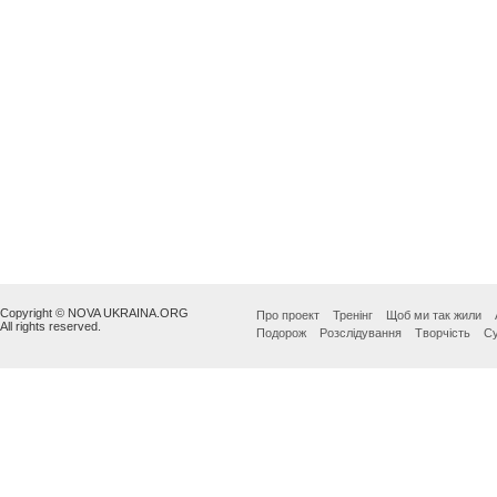
Copyright © NOVA UKRAINA.ORG
Про проект
Тренінг
Щоб ми так жили
All rights reserved.
Подорож
Розслідування
Творчість
Су