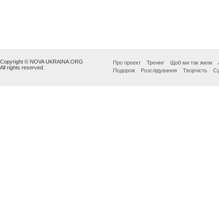
Copyright © NOVA UKRAINA.ORG
Про проект
Тренінг
Щоб ми так жили
All rights reserved.
Подорож
Розслідування
Творчість
Су