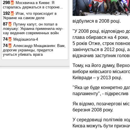
298
Москвичка в Киеве: Я
старалась держаться в стороне...
192
Итак, что происходит в
Украине на самом деле
відбулися в 2008 році.
87
Путину капут, он попал в
ловушку: Украина применила ноу-
"У 2008 році, відповідно д
хау ведения современных войн
глава обирався на 4 роки,
74
Медіашкола-4
5 років Отже, строк повно
74
Александр Мнацаканян: Вам,
закінчується в 2012 році, а
дорогие украинцы, придется
учиться убивать врага
відзначив заступник голов
Тому, на його думку, Верх
вибори київського міського
Київради – у 2013 році.
"Яка це буде конкретно д
парламенту", - підкреслив
Як відомо, позачергові мі
березня 2008 року.
У середовищі політиків хо
Києва можуть бути признач