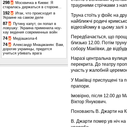
298
Москвичка в Киеве: Я
траурними стрічками з на
старалась держаться в стороне...
192
Итак, что происходит в
Труна стоїть у фойє на дру
Украине на самом деле
найближчі родичі кримсько
87
Путину капут, он попал в
відеозйомку в цьому залі 
ловушку: Украина применила ноу-
хау ведения современных войн
Передбачається, що проща
74
Медіашкола-4
близько 12.00. Потім трун
74
Александр Мнацаканян: Вам,
собору Макіївки, де відбу
дорогие украинцы, придется
учиться убивать врага
Наразі центральна вулиця 
перекрита. До театру про
участь у жалобній церемон
У Макіївці приспущені та 
прапори.
Імовірно, після 12.00 до М
Віктор Янукович.
Поховають В. Джарти на К
В. Джарти помер ув ніч на
хвороби.