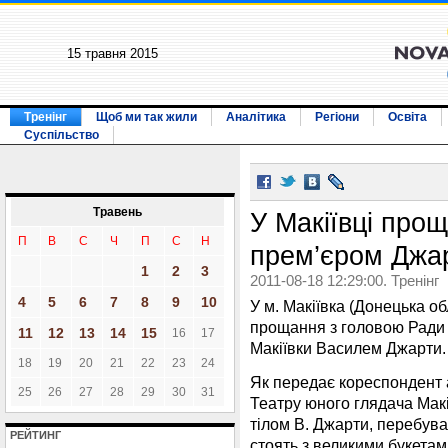
15 травня 2015
Тренінг
Щоб ми так жили
Аналітика
Регіони
Освіта
Суспільство
Травень
У Макіївці про
П
В
С
Ч
П
С
Н
прем’єром Джа
1
2
3
2011-08-18 12:29:00. Тренінг
4
5
6
7
8
9
10
У м. Макіївка (Донецька об
прощання з головою Ради 
11
12
13
14
15
16
17
Макіївки Василем Джарти.
18
19
20
21
22
23
24
Як передає кореспондент 
25
26
27
28
29
30
31
Театру юного глядача Макі
тілом В. Джарти, перебува
РЕЙТИНГ
стоять з великими букетами