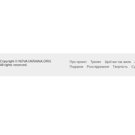
Copyright © NOVA UKRAINA.ORG
Про проект
Тренінг
Щоб ми так жили
All rights reserved.
Подорож
Розслідування
Творчість
Су