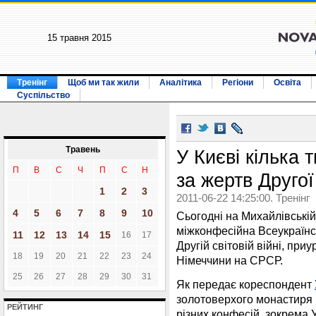
15 травня 2015
Тренінг
Щоб ми так жили
Аналітика
Регіони
Освіта
Суспільство
Травень
У Києві кілька
П
В
С
Ч
П
С
Н
за жертв Другої
1
2
3
2011-06-22 14:25:00. Тренінг
4
5
6
7
8
9
10
Сьогодні на Михайлівській
міжконфесійна Всеукраїнс
11
12
13
14
15
16
17
Другій світовій війні, при
18
19
20
21
22
23
24
Німеччини на СРСР.
25
26
27
28
29
30
31
Як передає кореспондент
золотоверхого монастиря
РЕЙТИНГ
різних конфесій, зокрема 