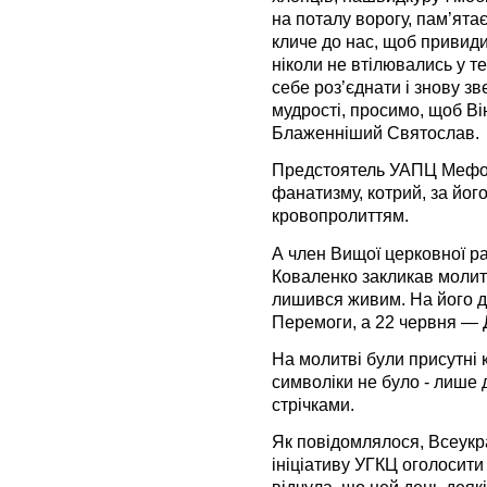
на поталу ворогу, пам’ята
кличе до нас, щоб приви
ніколи не втілювались у те
себе роз’єднати і знову зв
мудрості, просимо, щоб Ві
Блаженніший Святослав.
Предстоятель УАПЦ Мефоді
фанатизму, котрий, за йог
кровопролиттям.
А член Вищої церковної р
Коваленко закликав молитись
лишився живим. На його д
Перемоги, а 22 червня — 
На молитві були присутні к
символіки не було - лише
стрічками.
Як повідомлялося, Всеукр
ініціативу УГКЦ оголосити