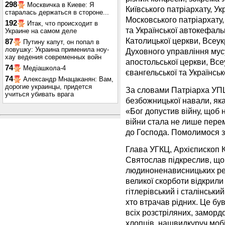
298
Москвичка в Киеве: Я
Київського патріархату, У
старалась держаться в стороне...
Московського патріархату,
192
Итак, что происходит в
та Української автокефаль
Украине на самом деле
Католицької церкви, Всеук
87
Путину капут, он попал в
ловушку: Украина применила ноу-
Духовного управління мус
хау ведения современных войн
апостольської церкви, Все
74
Медіашкола-4
євангельської та Українськ
74
Александр Мнацаканян: Вам,
дорогие украинцы, придется
За словами Патріарха УПЦ
учиться убивать врага
безбожницької навали, яка
«Бог допустив війну, щоб 
війни стала не лише пере
до Господа. Помолимося за
Глава УГКЦ, Архієпископ
Святослав підкреслив, що 
людиноненависницьких реж
великої скорботи відкрили
гітлерівський і сталінський
хто втрачав рідних. Це бу
всіх розстріляних, замордо
хлопців, нашвидкуруч моб