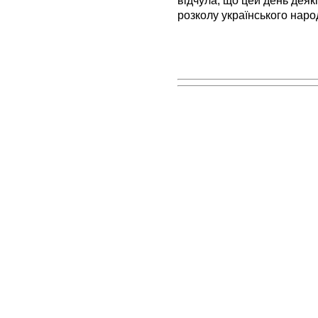
відчула, що цей день деяк
розколу українського наро