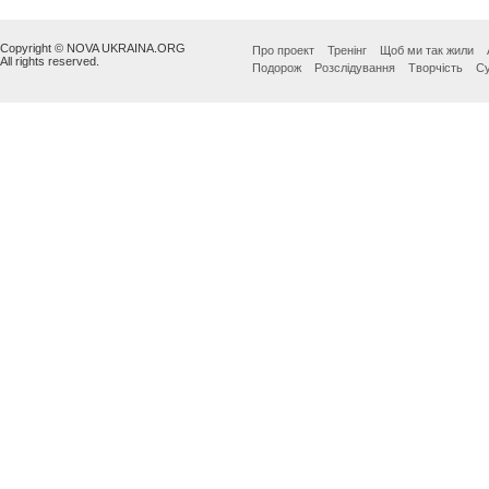
Copyright © NOVA UKRAINA.ORG
Про проект
Тренінг
Щоб ми так жили
All rights reserved.
Подорож
Розслідування
Творчість
Су