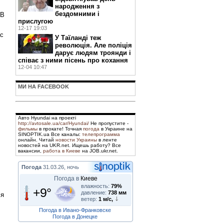
народження з
бездомними і
ОВ
прислугою
12-17 19:03
ас
У Таїланді теж
революція. Але поліція
дарує людям троянди і
співає з ними пісень про кохання
12-04 10:47
МИ НА FACEBOOK
Авто Hyundai на проекті
http://avtosale.ua/car/Hyundai/
Не пропустите -
фильмы
в прокате! Точная
погода
в Украине на
SINOPTIK.ua Все каналы:
телепрограмма
онлайн. Читай
новости Украины
в ленте
новостей на UKR.net. Ищешь работу? Все
вакансии,
работа в Киеве
на JOB.ukr.net.
Погода
31.03.26, ночь
Погода в
Киеве
влажность:
79%
+9°
давление:
738 мм
ся
ветер:
1 м/с,
Погода в Ивано-Франковске
Погода в Донецке