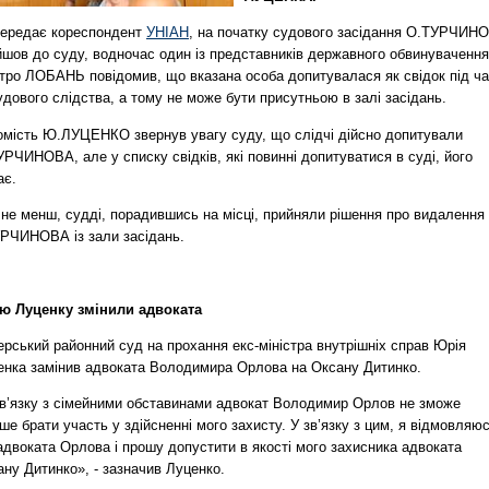
передає кореспондент
УНІАН
, на початку судового засідання О.ТУРЧИН
йшов до суду, водночас один із представників державного обвинувачення
тро ЛОБАНЬ повідомив, що вказана особа допитувалася як свідок під ч
дового слідства, а тому не може бути присутньою в залі засідань.
омість Ю.ЛУЦЕНКО звернув увагу суду, що слідчі дійсно допитували
РЧИНОВА, але у списку свідків, які повинні допитуватися в суді, його
ає.
 не менш, судді, порадившись на місці, прийняли рішення про видалення
УРЧИНОВА із зали засідань.
ю Луценку змінили адвоката
рський районний суд на прохання екс-міністра внутрішніх справ Юрія
енка замінив адвоката Володимира Орлова на Оксану Дитинко.
зв’язку з сімейними обставинами адвокат Володимир Орлов не зможе
ше брати участь у здійсненні мого захисту. У зв’язку з цим, я відмовляю
адвоката Орлова і прошу допустити в якості мого захисника адвоката
ну Дитинко», - зазначив Луценко.