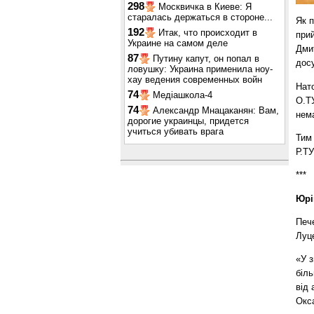
298
Москвичка в Киеве: Я
старалась держаться в стороне...
Як 
192
Итак, что происходит в
при
Украине на самом деле
Дми
87
Путину капут, он попал в
досу
ловушку: Украина применила ноу-
хау ведения современных войн
Нат
74
Медіашкола-4
О.ТУ
74
Александр Мнацаканян: Вам,
нем
дорогие украинцы, придется
учиться убивать врага
Тим
Р.Т
***
Юрі
Пече
Луц
«У 
біль
від 
Окса