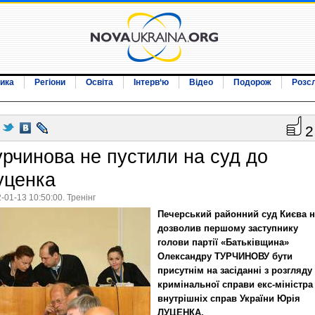
ика
Регіони
Освіта
Інтерв‘ю
Відео
Подорож
Розс
2
урчинова не пустили на суд до
уценка
-01-13 10:50:00. Тренінг
Печерський районний суд Києва н
дозволив першому заступнику
голови партії «Батьківщина»
Олександру ТУРЧИНОВУ бути
присутнім на засіданні з розгляду
кримінальної справи екс-міністра
внутрішніх справ України Юрія
ЛУЦЕНКА.