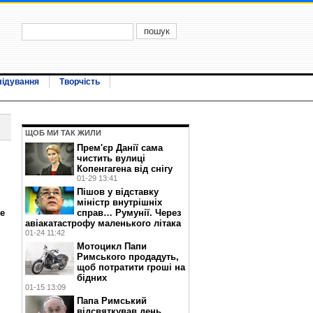
лідування
Творчість
ЩОБ МИ ТАК ЖИЛИ
Прем'єр Данії сама
чистить вулиці
Копенгагена від снігу
01-29 13:41
Пішов у відставку
міністр внутрішніх
е
справ… Румунії. Через
авіакатастрофу маленького літака
01-24 11:42
Мотоцикл Папи
Римського продадуть,
щоб потратити гроші на
бідних
01-15 13:09
Папа Римський
відсвяткував день