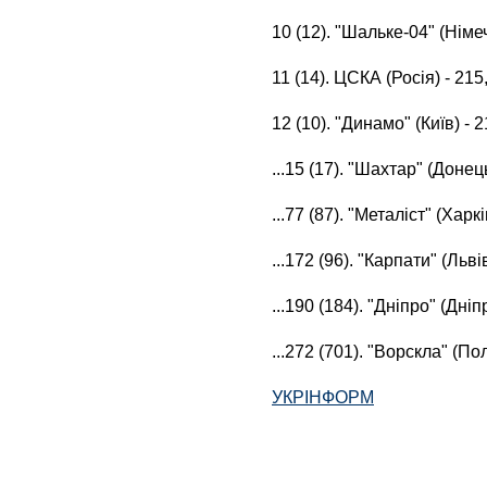
10 (12). "Шальке-04" (Німеч
11 (14). ЦСКА (Росія) - 215
12 (10). "Динамо" (Київ) - 2
...15 (17). "Шахтар" (Донець
...77 (87). "Металіст" (Харкі
...172 (96). "Карпати" (Львів
...190 (184). "Дніпро" (Дніп
...272 (701). "Ворскла" (Пол
УКРІНФОРМ