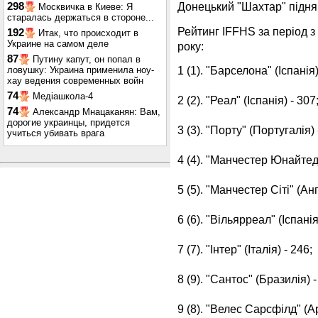
Донецький "Шахтар" підняв
298
Москвичка в Киеве: Я
старалась держаться в стороне...
Рейтинг IFFHS за період з
192
Итак, что происходит в
Украине на самом деле
року:
87
Путину капут, он попал в
1 (1). "Барселона" (Іспанія
ловушку: Украина применила ноу-
хау ведения современных войн
74
Медіашкола-4
2 (2). "Реал" (Іспанія) - 307
74
Александр Мнацаканян: Вам,
дорогие украинцы, придется
3 (3). "Порту" (Португалія) 
учиться убивать врага
4 (4). "Манчестер Юнайтед"
5 (5). "Манчестер Сіті" (Анг
6 (6). "Вільярреал" (Іспанія
7 (7). "Інтер" (Італія) - 246;
8 (9). "Сантос" (Бразилія) -
9 (8). "Велес Сарсфілд" (А