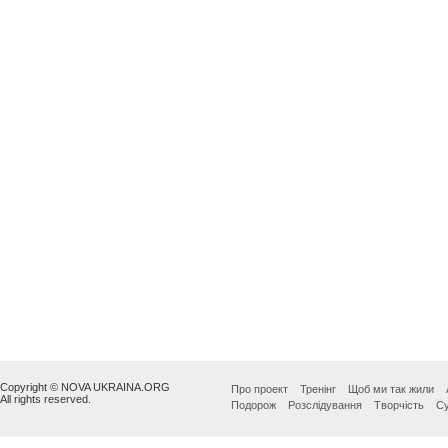
Copyright © NOVA UKRAINA.ORG
Про проект
Тренінг
Щоб ми так жили
All rights reserved.
Подорож
Розслідування
Творчість
Су