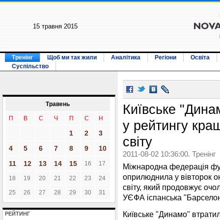
15 травня 2015
Тренінг
Щоб ми так жили
Аналітика
Регіони
Освіта
Суспільство
Травень
Київське "Динам
П
В
С
Ч
П
С
Н
у рейтингу кра
1
2
3
світу
4
5
6
7
8
9
10
2011-08-02 10:36:00. Тренінг
11
12
13
14
15
16
17
Міжнародна федерація футб
оприлюднила у вівторок о
18
19
20
21
22
23
24
світу, який продовжує оч
25
26
27
28
29
30
31
УЄФА іспанська "Барселон
Київське "Динамо" втратило
РЕЙТИНГ