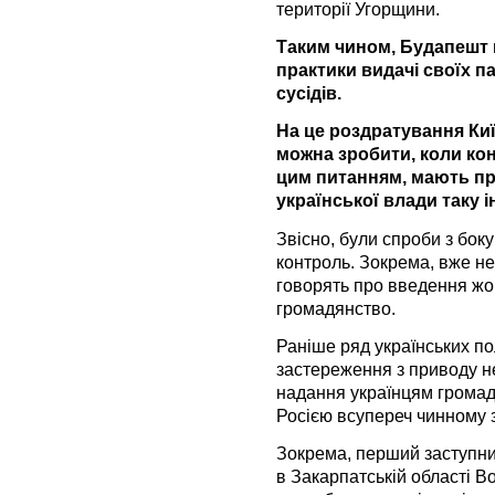
території Угорщини.
Таким чином, Будапешт 
практики видачі своїх п
сусідів.
На це роздратування Киї
можна зробити, коли кон
цим питанням, мають пр
української влади таку 
Звісно, були спроби з боку
контроль. Зокрема, вже не
говорять про введення жор
громадянство.
Раніше ряд українських по
застереження з приводу н
надання українцям грома
Росією всупереч чинному 
Зокрема, перший заступни
в Закарпатській області 