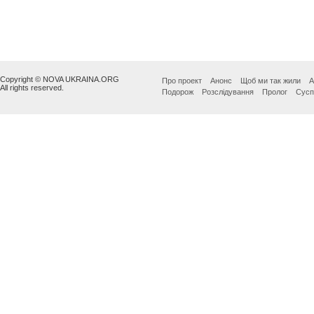
Copyright © NOVA UKRAINA.ORG
Про проект
Анонс
Щоб ми так жили
А
All rights reserved.
Подорож
Розслідування
Пролог
Сусп