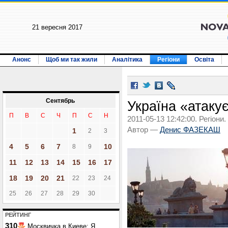
21 вересня 2017
Анонс
Щоб ми так жили
Аналітика
Регіони
Освіта
Сентябрь
Україна «атак
П
В
С
Ч
П
С
Н
2011-05-13 12:42:00. Регіони.
Автор —
Денис ФАЗЕКАШ
1
2
3
4
5
6
7
10
8
9
11
12
13
14
15
16
17
18
19
20
21
22
23
24
25
26
27
28
29
30
РЕЙТИНГ
310
Москвичка в Киеве: Я