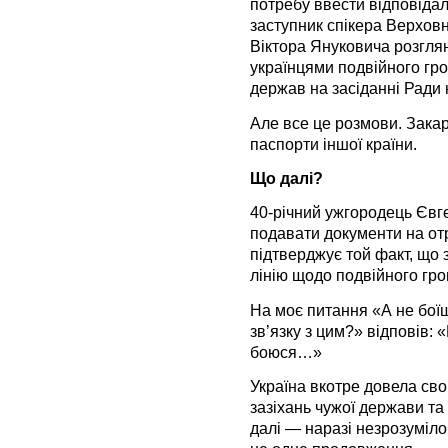
потребу ввести відповідал
заступник спікера Верхов
Віктора Януковича розгля
українцями подвійного гр
держав на засіданні Ради 
Але все це розмови. Зака
паспорти іншої країни.
Що далі?
40-річний ужгородець Євге
подавати документи на от
підтверджує той факт, що 
лінію щодо подвійного гр
На моє питання «А не бої
зв’язку з цим?» відповів: 
боюся…»
Україна вкотре довела сво
зазіхань чужої держави та 
далі — наразі незрозуміло