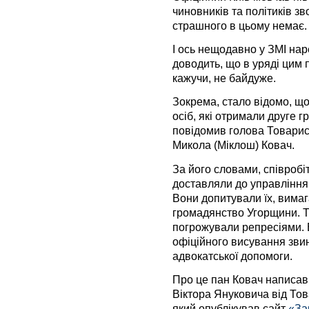
чиновників та політиків зв
страшного в цьому немає.
І ось нещодавно у ЗМІ на
доводить, що в уряді цим 
кажучи, не байдуже.
Зокрема, стало відомо, щ
осіб, які отримали друге 
повідомив голова Товарис
Микола (Міклош) Ковач.
За його словами, співроб
доставляли до управління 
Вони допитували їх, вимаг
громадянство Угорщини. Та
погрожували репресіями. 
офіційного висування зви
адвокатської допомоги.
Про це пан Ковач написав 
Віктора Януковича від Тов
який опублікував сайт
«За