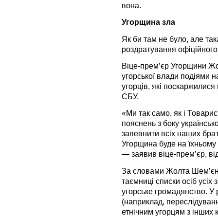
вона.
Угорщина зла
Як би там не було, але та
роздратування офіційного
Віце-прем’єр Угорщини Ж
угорської влади подіями н
угорців, які поскаржилися 
СБУ.
«Ми так само, як і Товарис
пояснень з боку українськ
запевнити всіх наших брат
Угорщина буде на їхньому 
— заявив віце-прем’єр, ві
За словами Жолта Шем’єна
таємниці списки осіб усіх 
угорське громадянство. У
(наприклад, переслідува
етнічним угорцям з інших