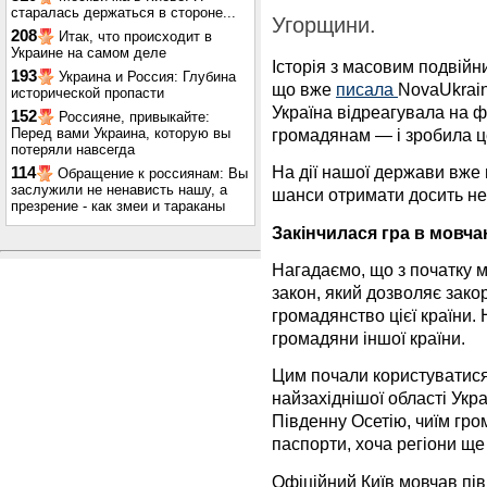
старалась держаться в стороне...
Угорщини.
208
Итак, что происходит в
Украине на самом деле
Історія з масовим подвійн
193
Украина и Россия: Глубина
що вже
писала
NovaUkrain
исторической пропасти
Україна відреагувала на ф
152
Россияне, привыкайте:
Перед вами Украина, которую вы
громадянам — і зробила це
потеряли навсегда
На дії нашої держави вже в
114
Обращение к россиянам: Вы
заслужили не ненависть нашу, а
шанси отримати досить не
презрение - как змеи и тараканы
Закінчилася гра в мовча
Нагадаємо, що з початку 
закон, який дозволяє зак
громадянство цієї країни.
громадяни іншої країни.
Цим почали користуватися
найзахіднішої області Укр
Південну Осетію, чиїм гр
паспорти, хоча регіони ще
Офіційний Київ мовчав пів