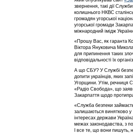
звернення, такі дії Служб
колишнього НКВС сталінсь
громадян угорської націон
угорської громади Закарпат
міжнародний імідж України
«Прошу Вас, як гаранта Ко
Віктора Януковича Микола
для припинення таких зло
відповідальності їх органі
А що СБУ? У Службі безпе
допити українців, яких за
Угорщини. Утім, речниця
«Радіо Свобода», що заяв
Закарпаття щодо протипра
«Служба безпеки займаєть
залишаються винятково у 
інтересах держави Україна
межах законодавства, з по
І все те, що вони пишуть, 