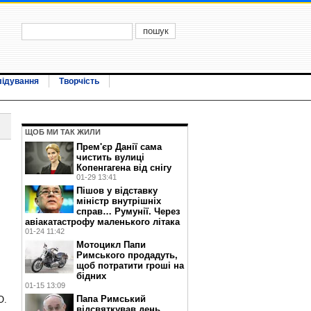
лідування
Творчість
ЩОБ МИ ТАК ЖИЛИ
Прем'єр Данії сама
чистить вулиці
Копенгагена від снігу
01-29 13:41
Пішов у відставку
міністр внутрішніх
справ… Румунії. Через
авіакатастрофу маленького літака
01-24 11:42
Мотоцикл Папи
Римського продадуть,
щоб потратити гроші на
бідних
01-15 13:09
Папа Римський
О.
відсвяткував день