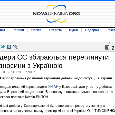
ика
Регіони
Освіта
Інтерв‘ю
Відео
Подорож
Розс
2
ідери ЄС збираються переглянути
ідносини з Україною
-10-12 23:30:00. Тренінг
Європарламент розпочав термінові дебати щодо ситуації в Україні
передає власний кореспондент
УНІАН
у Брюсселі, для участі у дебатах
була Верховний представник Євросоюзу з питань спільної зовнішньої та
пекової політики Кетрін ЕШТОН.
інові дебати у Європарламенті було вирішено провести у зв’язку з
есенням вироку колишньому прем’єр-міністрові України Юлії ТИМОШЕНК