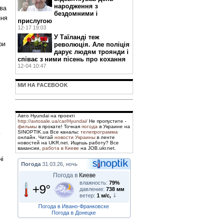
народження з
ва
бездомними і
ння
прислугою
12-17 19:03
У Таїланді теж
ри
революція. Але поліція
дарує людям троянди і
співає з ними пісень про кохання
12-04 10:47
МИ НА FACEBOOK
Авто Hyundai на проекті
http://avtosale.ua/car/Hyundai/
Не пропустите -
фильмы
в прокате! Точная
погода
в Украине на
ь
SINOPTIK.ua Все каналы:
телепрограмма
онлайн. Читай
новости Украины
в ленте
новостей на UKR.net. Ищешь работу? Все
вакансии,
работа в Киеве
на JOB.ukr.net.
ні
Погода
31.03.26, ночь
Погода в
Киеве
влажность:
79%
+9°
давление:
738 мм
ветер:
1 м/с,
Погода в Ивано-Франковске
Погода в Донецке