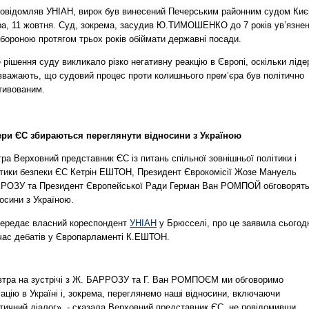
повідомляв УНІАН, вирок був винесений Печерським районним судом Киє
ра, 11 жовтня. Суд, зокрема, засудив Ю.ТИМОШЕНКО до 7 років ув’язне
абороною протягом трьох років обіймати державні посади.
 рішення суду викликало різко негативну реакцію в Європі, оскільки ліде
вважають, що судовий процес проти колишнього прем’єра був політично
тивованим.
ери ЄС збираються переглянути відносини з Україною
ра Верховний представник ЄС із питань спільної зовнішньої політики і
ітики безпеки ЄС Кетрін ЕШТОН, Президент Єврокомісії Жозе Мануель
РОЗУ та Президент Європейської Ради Герман Ван РОМПОЙ обговорят
осини з Україною.
передає власний кореспондент
УНІАН
у Брюсселі, про це заявила сьогод
 час дебатів у Європарламенті К.ЕШТОН.
втра на зустрічі з Ж. БАРРОЗУ та Г. Ван РОМПОЄМ ми обговоримо
ацію в Україні і, зокрема, переглянемо наші відносини, включаючи
тичний діалог», - сказала Верховний представник ЄС, не повідомивши