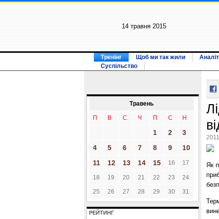
14 травня 2015
Тренінг
Щоб ми так жили
Аналіт
Суспільство
Травень
Л
П
В
С
Ч
П
С
Н
в
1
2
3
2011
4
5
6
7
8
9
10
11
12
13
14
15
16
17
Як 
при
18
19
20
21
22
23
24
без
25
26
27
28
29
30
31
Терм
вин
РЕЙТИНГ