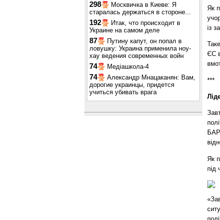
298
Москвичка в Киеве: Я
Як 
старалась держаться в стороне...
учо
192
Итак, что происходит в
із з
Украине на самом деле
87
Путину капут, он попал в
Таке
ловушку: Украина применила ноу-
ЄС 
хау ведения современных войн
вмо
74
Медіашкола-4
74
Александр Мнацаканян: Вам,
***
дорогие украинцы, придется
учиться убивать врага
Лід
Завт
пол
БАР
відн
Як 
під
«За
ситу
полі