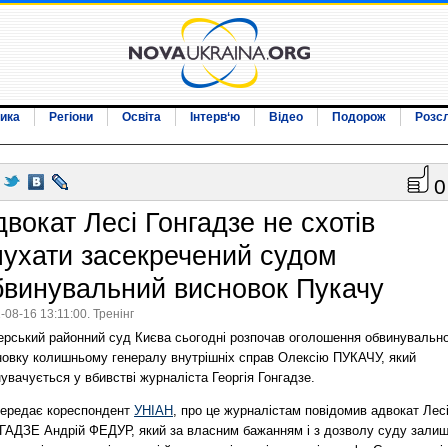
ика
Регіони
Освіта
Інтерв‘ю
Відео
Подорож
Розс
0
вокат Лесі Гонгадзе не схотів
лухати засекречений судом
бвинувальний висновок Пукачу
-08-16 13:11:00. Тренінг
ерський районний суд Києва сьогодні розпочав оголошення обвинувальн
новку колишньому генералу внутрішніх справ Олексію ПУКАЧУ, який
увачується у вбивстві журналіста Георгія Гонгадзе.
передає кореспондент
УНІАН
, про це журналістам повідомив адвокат Лес
ГАДЗЕ Андрій ФЕДУР, який за власним бажанням і з дозволу суду зали