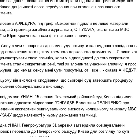
ве засідання, оскільки всі його матеріали підпали під гриф «Секретно» і 
бачає доцільності свого перебування при оголошені зазначеного
умента.
словами А.ФЕДУРА, під гриф «Секретно» підпали не лише матеріали
ви, а й прізвище загиблого журналіста, О.ПУКАЧА, екс-міністра МВС
їни Юрія Кравченка, і сам факт скоєння злочину.
в’язку з чим я попросив дозволу суду покинути зал судового засідання н
іод оголошення того цілком таємного державного документу… Я лише хот
емонструвати свою позицію, коли у відповідності до того секретного
мента стали секретними речі, такі як злочин та учасники злочину, я прос
хував, що немає сенсу мені бути присутнім, от і все», - сказав А.ФЕДУР.
 цьому він висловив сподівання, що сьогодні суд завершить процедуру
лошення обвинувального висновку.
повідомляв УНІАН, 15 серпня Печерський районний суд Києва відхилив
потання адвоката Мирослави ГОНГАДЗЕ Валентини ТЕЛИЧЕНКО про
ведення експертизи обвинувального висновку колишньому генералу МВС
УКАЧУ щодо наявності у ньому державної таємниці.
ідка УНІАН. Генпрокуратура 31 березня затвердила обвинувальний
овок і передала до Печерського райсуду Києва для розгляду по суті