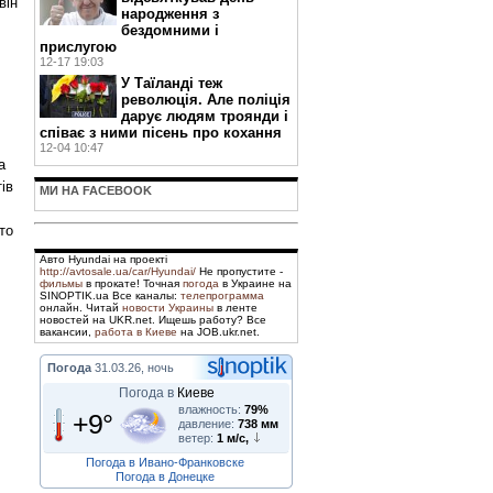
він
народження з
бездомними і
прислугою
12-17 19:03
У Таїланді теж
революція. Але поліція
дарує людям троянди і
співає з ними пісень про кохання
12-04 10:47
а
ів
МИ НА FACEBOOK
то
Авто Hyundai на проекті
http://avtosale.ua/car/Hyundai/
Не пропустите -
фильмы
в прокате! Точная
погода
в Украине на
SINOPTIK.ua Все каналы:
телепрограмма
онлайн. Читай
новости Украины
в ленте
новостей на UKR.net. Ищешь работу? Все
вакансии,
работа в Киеве
на JOB.ukr.net.
Погода
31.03.26, ночь
Погода в
Киеве
влажность:
79%
+9°
давление:
738 мм
ветер:
1 м/с,
Погода в Ивано-Франковске
Погода в Донецке