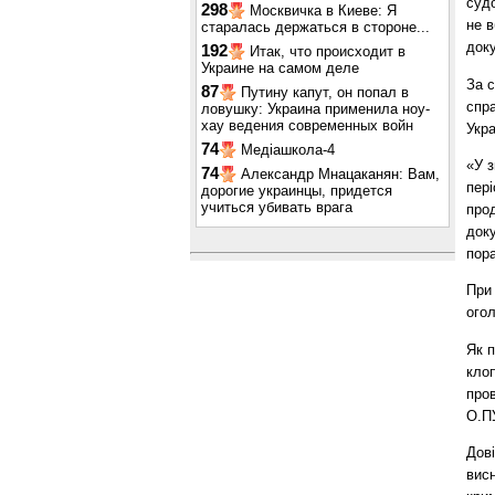
судо
298
Москвичка в Киеве: Я
не в
старалась держаться в стороне...
док
192
Итак, что происходит в
Украине на самом деле
За 
87
Путину капут, он попал в
спра
ловушку: Украина применила ноу-
хау ведения современных войн
Укра
74
Медіашкола-4
«У з
74
Александр Мнацаканян: Вам,
пер
дорогие украинцы, придется
учиться убивать врага
прод
доку
пора
При
ого
Як 
кло
про
О.П
Дов
висн