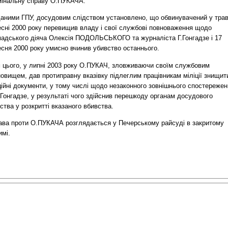
мінальну справу О.ПУКАЧА.
даними ГПУ, досудовим слідством установлено, що обвинувачений у трав
есні 2000 року перевищив владу і свої службові повноваження щодо
мадського діяча Олексія ПОДОЛЬСЬКОГО та журналіста Г.Гонгадзе і 17
есня 2000 року умисно вчинив убивство останнього.
м цього, у липні 2003 року О.ПУКАЧ, зловживаючи своїм службовим
овищем, дав протиправну вказівку підлеглим працівникам міліції знищит
ійні документи, у тому числі щодо незаконного зовнішнього спостереже
.Гонгадзе, у результаті чого здійснив перешкоду органам досудового
ства у розкритті вказаного вбивства.
ава проти О.ПУКАЧА розглядається у Печерському райсуді в закритому
имі.