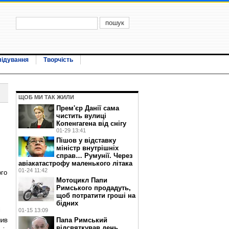
лідування
Творчість
ЩОБ МИ ТАК ЖИЛИ
Прем'єр Данії сама
чистить вулиці
Копенгагена від снігу
01-29 13:41
Пішов у відставку
міністр внутрішніх
справ… Румунії. Через
авіакатастрофу маленького літака
01-24 11:42
ого
Мотоцикл Папи
Римського продадуть,
щоб потратити гроші на
бідних
і
01-15 13:09
Папа Римський
шив
відсвяткував день