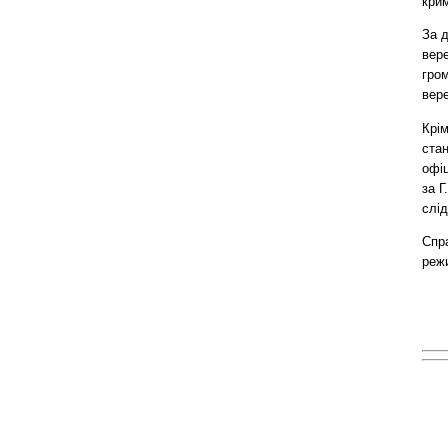
кри
За 
вер
гро
вер
Крі
стан
офіц
за Г
слід
Спр
реж