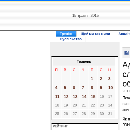
15 травня 2015
Тренінг
Щоб ми так жили
Аналіт
Суспільство
Травень
Ад
П
В
С
Ч
П
С
Н
с
1
2
3
о
4
5
6
7
8
9
10
2011
11
12
13
14
15
16
17
Печ
вис
18
19
20
21
22
23
24
звин
25
26
27
28
29
30
31
Як 
ГОН
РЕЙТИНГ