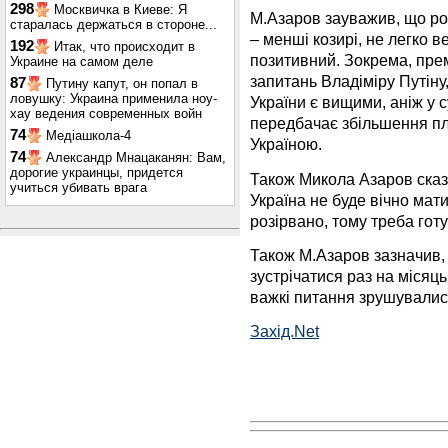
298
Москвичка в Киеве: Я
М.Азаров зауважив, що роз
старалась держаться в стороне...
– менші козирі, не легко в
192
Итак, что происходит в
позитивний. Зокрема, прем
Украине на самом деле
запитань Владіміру Путіну,
87
Путину капут, он попал в
ловушку: Украина применила ноу-
України є вищими, аніж у с
хау ведения современных войн
передбачає збільшення пла
74
Медіашкола-4
Україною.
74
Александр Мнацаканян: Вам,
дорогие украинцы, придется
Також Микола Азаров сказа
учиться убивать врага
Україна не буде вічно мати
розірвано, тому треба готу
Також М.Азаров зазначив,
зустрічатися раз на місяц
важкі питання зрушувалися
Захід.Net