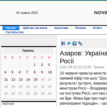
16 травня 2015
Тренінг
Щоб ми так жили
Аналітика
Регіони
Освіта
Суспільство
Травень
Азаров: Україн
П
В
С
Ч
П
С
Н
Росії
1
2
3
2011-06-10 22:11:00. Тренінг
4
5
6
7
8
9
10
10 червня прем’єр-мініст
прямий ефір ток-шоу "Шуст
11
12
13
14
15
16
17
результат зустрічі, зокрем
18
19
20
21
22
23
24
міністром Росії – Владімі
на поступки Росії, хоч про
25
26
27
28
29
30
31
не йде. Мова йде про парт
рівноправні підходи», - за
РЕЙТИНГ