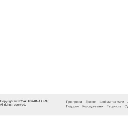
Copyright © NOVA UKRAINA.ORG
Про проект
Тренінг
Щоб ми так жили
All rights reserved.
Подорож
Розслідування
Творчість
Су