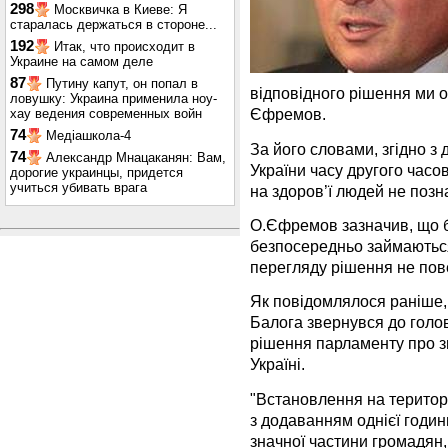
298
Москвичка в Киеве: Я
старалась держаться в стороне...
192
Итак, что происходит в
Украине на самом деле
87
Путину капут, он попал в
відповідного рішення ми 
ловушку: Украина применила ноу-
Єфремов.
хау ведения современных войн
74
Медіашкола-4
За його словами, згідно з
74
Александр Мнацаканян: Вам,
України часу другого часо
дорогие украинцы, придется
учиться убивать врага
на здоров’ї людей не позн
О.Єфремов зазначив, що бе
безпосередньо займаютьс
перегляду рішення не пов
Як повідомлялося раніше, 
Балога звернувся до голо
рішення парламенту про з
Україні.
"Встановлення на територі
з додаванням однієї годин
значної частини громадян,