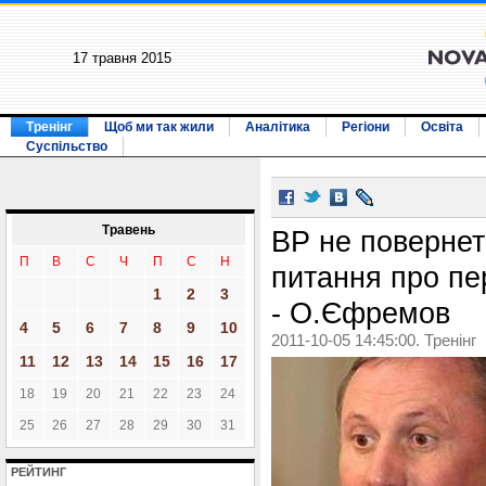
17 травня 2015
Тренінг
Щоб ми так жили
Аналітика
Регіони
Освіта
Суспільство
Травень
ВР не повернет
П
В
С
Ч
П
С
Н
питання про пе
1
2
3
- О.Єфремов
4
5
6
7
8
9
10
2011-10-05 14:45:00. Тренінг
11
12
13
14
15
16
17
18
19
20
21
22
23
24
25
26
27
28
29
30
31
РЕЙТИНГ