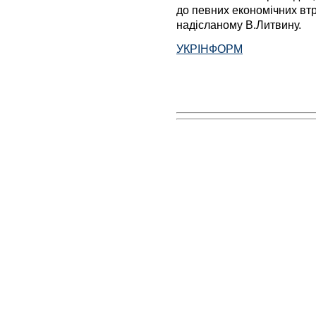
до певних економічних втра
надісланому В.Литвину.
УКРІНФОРМ