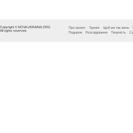
Copyright © NOVA UKRAINA.ORG
Про проект
Тренінг
Щоб ми так жили
All rights reserved.
Подорож
Розслідування
Творчість
Су