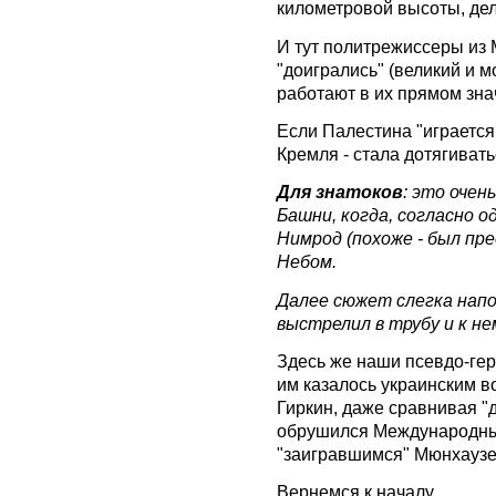
километровой высоты, де
И тут политрежиссеры из 
"доигрались" (великий и м
работают в их прямом знач
Если Палестина "играется 
Кремля - стала дотягивать
Для знатоков
: это оче
Башни, когда, согласно 
Нимрод (похоже - был пр
Небом.
Далее сюжет слегка напо
выстрелил в трубу и к не
Здесь же наши псевдо-геро
им казалось украинским в
Гиркин, даже сравнивая "до
обрушился Международны
"заигравшимся" Мюнхаузе
Вернемся к началу.