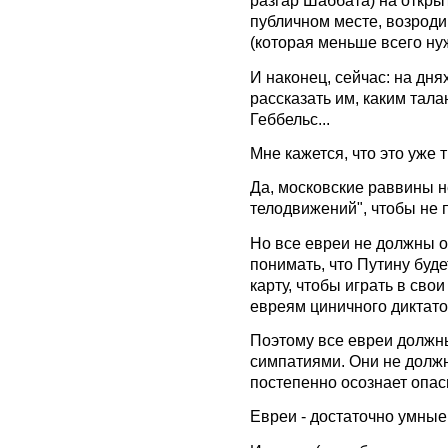
разгар Шаббата) на откры
публичном месте, возрод
(которая меньше всего ну
И наконец, сейчас: на дн
рассказать им, каким та
Геббельс...
Мне кажется, что это уже т
Да, московские раввины н
телодвижений", чтобы не 
Но все евреи не должны о
понимать, что Путину буд
карту, чтобы играть в свои
евреям циничного диктато
Поэтому все евреи должн
симпатиями. Они не должны
постепенно осознает опас
Евреи - достаточно умные,