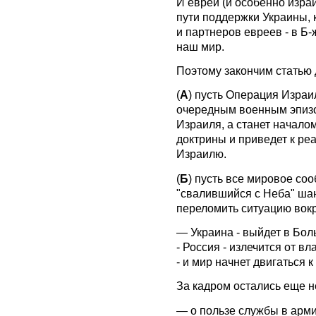
И евреи (и особенно изра
пути поддержки Украины, 
и партнеров евреев - в Б
наш мир.
Поэтому закончим статью
(
А
) пусть Операция Израил
очередным военным эпиз
Израиля, а станет начало
доктрины и приведет к ре
Израилю.
(
Б
) пусть все мировое со
"свалившийся с Неба" шан
переломить ситуацию вокру
— Украина - выйдет в Бол
- Россия - излечится от вл
- и мир начнет двигаться к
За кадром остались еще н
— о пользе службы в арми