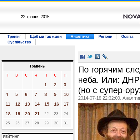
22 травня 2015
Тренінг
Щоб ми так жили
Аналітика
Регіони
Освіта
Суспільство
Травень
По горячим сле
П
В
С
Ч
П
С
Н
неба. Или: ДНР
1
2
3
(но с супер-ор
4
5
6
7
8
9
10
2014-07-18 22:32:00. Аналіти
11
12
13
14
15
16
17
18
19
20
21
22
23
24
25
26
27
28
29
30
31
РЕЙТИНГ