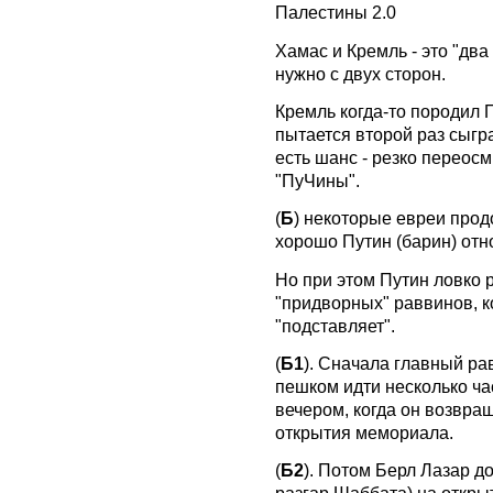
Палестины 2.0
Хамас и Кремль - это "два
нужно с двух сторон.
Кремль когда-то породил 
пытается второй раз сыгра
есть шанс - резко переос
"ПуЧины".
(
Б
) некоторые евреи прод
хорошо Путин (барин) отн
Но при этом Путин ловко 
"придворных" раввинов, 
"подставляет".
(
Б1
). Сначала главный р
пешком идти несколько ча
вечером, когда он возвра
открытия мемориала.
(
Б2
). Потом Берл Лазар д