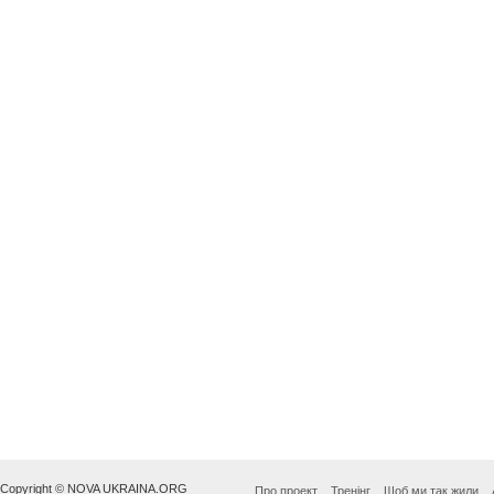
Copyright © NOVA UKRAINA.ORG
Про проект
Тренінг
Щоб ми так жили