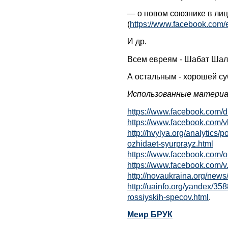
— о новом союзнике в лиц
(
https://www.facebook.com
И др.
Всем евреям - Шабат Шал
А остальным - хорошей су
Использованные материа
https://www.facebook.com/
https://www.facebook.com/
http://hvylya.org/analytics/p
ozhidaet-syurprayz.html
https://www.facebook.com/
https://www.facebook.com/
http://novaukraina.org/ne
http://uainfo.org/yandex/35
rossiyskih-specov.html
.
Меир БРУК