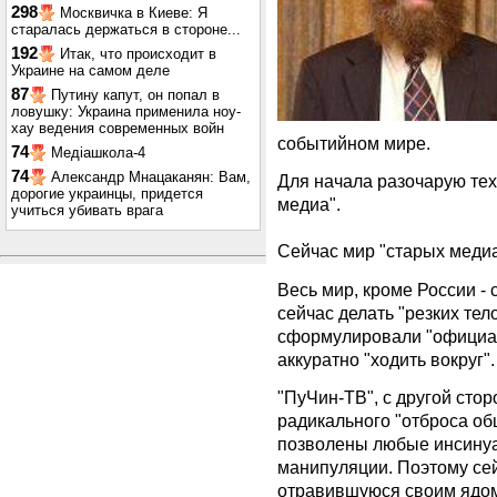
298
Москвичка в Киеве: Я
старалась держаться в стороне...
192
Итак, что происходит в
Украине на самом деле
87
Путину капут, он попал в
ловушку: Украина применила ноу-
хау ведения современных войн
событийном мире.
74
Медіашкола-4
74
Александр Мнацаканян: Вам,
Для начала разочарую тех
дорогие украинцы, придется
медиа".
учиться убивать врага
Сейчас мир "старых медиа
Весь мир, кроме России -
сейчас делать "резких тел
сформулировали "официал
аккуратно "ходить вокруг".
"ПуЧин-ТВ", с другой стор
радикального "отброса об
позволены любые инсинуа
манипуляции. Поэтому се
отравившуюся своим ядом