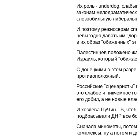
Их роль - underdog, слабы
законам мелодраматическо
слезообильную либеральн
И поэтому режиссерам спе
невыгодно давать им "дор
в их образ "обиженных" эт
Палестинцев положено жал
Израиль, который "обижае
С донецкими в этом разре
противоположный.
Российские "сценаристы" 
это слабое и никчемное го
его добил, а не новые влас
И хозяева ПуЧин-ТВ, чтоб
подбрасывали ДНР все бо
Сначала минометы, потом
комплексы, ну а потом и д