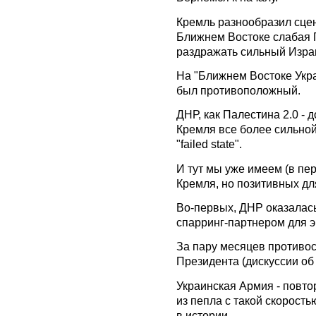
Кремль разнообразил сцен
Ближнем Востоке слабая 
раздражать сильный Изра
На "Ближнем Востоке Укра
был противоположный.
ДНР, как Палестина 2.0 -
Кремля все более сильной
"failed state".
И тут мы уже имеем (в пе
Кремля, но позитивных дл
Во-первых, ДНР оказалась
спарринг-партнером для э
За пару месяцев противос
Президента (дискуссии об 
Украинская Армия - повто
из пепла с такой скорост
в истории.