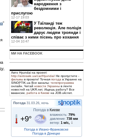
народження з
бездомними і
прислугою
12-17 19:03
У Таїланді теж
на
"
революція. Але поліція
дарує людям троянди і
співає з ними пісень про кохання
ся
12-04 10:47
МИ НА FACEBOOK
на
ду,
Авто Hyundai на проекті
http://avtosale.ua/car/Hyundai/
Не пропустите -
фильмы
в прокате! Точная
погода
в Украине на
SINOPTIK.ua Все каналы:
телепрограмма
онлайн. Читай
новости Украины
в ленте
новостей на UKR.net. Ищешь работу? Все
вакансии,
работа в Киеве
на JOB.ukr.net.
Погода
31.03.26, ночь
Погода в
Киеве
влажность:
79%
+9°
давление:
738 мм
ветер:
1 м/с,
Погода в Ивано-Франковске
Погода в Донецке