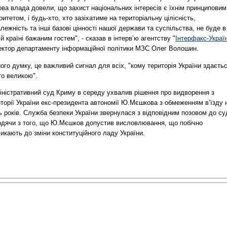
ва влада довели, що захист національних інтересів є їхнім принциповим
ритетом, і будь-хто, хто зазіхатиме на територіальну цілісність,
лежність та інші базові цінності нашої держави та суспільства, не буде в
й країні бажаним гостем", - сказав в інтерв’ю агентству "
Інтерфакс-Украї
ектор департаменту інформаційної політики МЗС Олег Волошин.
ого думку, це важливий сигнал для всіх, "кому територія України здаєть
то великою".
іністративний суд Криму в середу ухвалив рішення про видворення з
торії України екс-президента автономії Ю.Мєшкова з обмеженням в’їзду 
ь років. Служба безпеки України звернулася з відповідним позовом до су
одячи з того, що Ю.Мєшков допустив висловлювання, що побічно
икають до зміни конституційного ладу України.