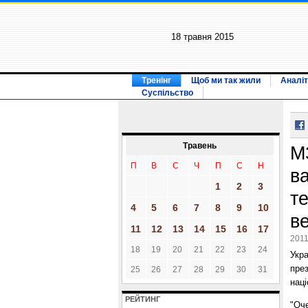
18 травня 2015
Тренінг
Щоб ми так жили
Аналіт
Суспільство
Травень
М
П
В
С
Ч
П
С
Н
в
1
2
3
т
4
5
6
7
8
9
10
в
11
12
13
14
15
16
17
2011
18
19
20
21
22
23
24
Укра
пре
25
26
27
28
29
30
31
наці
РЕЙТИНГ
"Оче