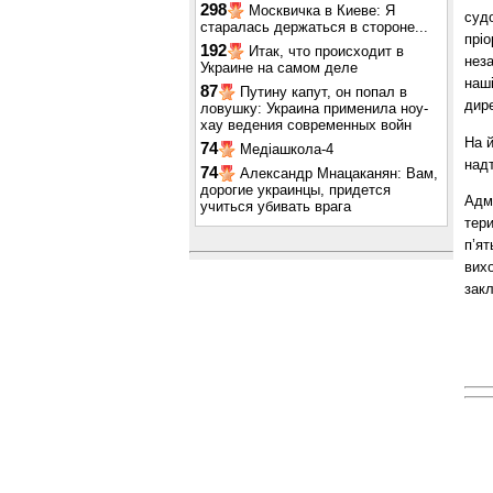
298
Москвичка в Киеве: Я
судо
старалась держаться в стороне...
пріо
192
Итак, что происходит в
неза
Украине на самом деле
наші
87
Путину капут, он попал в
дир
ловушку: Украина применила ноу-
хау ведения современных войн
На й
74
Медіашкола-4
над
74
Александр Мнацаканян: Вам,
дорогие украинцы, придется
Адм
учиться убивать врага
тери
п’ят
вих
закл