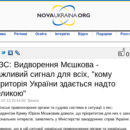
ика
Регіони
Освіта
Інтерв‘ю
Відео
Подорож
Розс
0
ЗС: Видворення Мєшкова -
ажливий сигнал для всіх, "кому
ериторія України здається надто
еликою"
-07-13 20:44:00. Тренінг
їнські правоохоронні органи та судова система в ситуації з екс-
зидентом Криму Юрієм Мєшковим довели, що пріоритетом для них є зах
ональних інтересів, заявляють у Міністерстві закордонних справ України.
видно, що в цій ситуації українські правоохоронні органи та українська