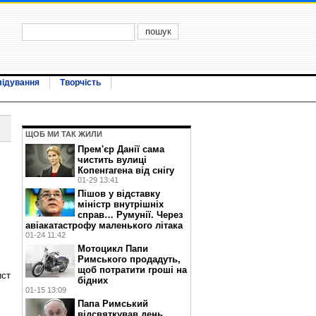
лідування
Творчість
ЩОБ МИ ТАК ЖИЛИ
Прем'єр Данії сама
чистить вулиці
Копенгагена від снігу
01-29 13:41
Пішов у відставку
міністр внутрішніх
справ… Румунії. Через
авіакатастрофу маленького літака
01-24 11:42
Мотоцикл Папи
Римського продадуть,
щоб потратити гроші на
ист
бідних
01-15 13:09
Папа Римський
відсвяткував день