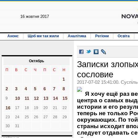
16 жовтня 2017
Анонс
Щоб ми так жили
Аналітика
Регіони
Освіта
Октябрь
Записки злопы
П
В
С
Ч
П
С
Н
сословие
1
2017-07-02 15:41:00. Суспіл
2
3
4
5
6
7
8
Я хочу ещё раз в
10
11
12
13
14
15
9
центра о самых выд
истории и его резуль
16
17
18
19
20
21
22
теперь не только Ро
23
24
25
26
27
28
29
окружающих. По той 
страны исходит впол
30
31
следует отдавать се