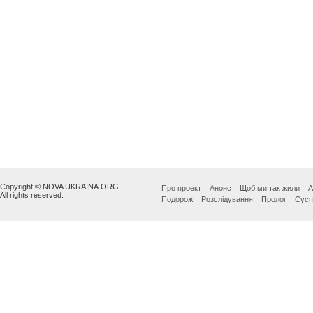
Copyright © NOVA UKRAINA.ORG
Про проект
Анонс
Щоб ми так жили
А
All rights reserved.
Подорож
Розслідування
Пролог
Сусп