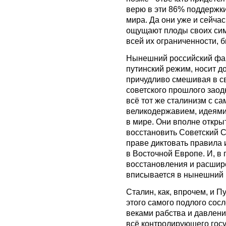
верю в эти 86% поддержк
мира. Да они уже и сейчас
ощущают плоды своих симп
всей их ограниченности, 
Нынешний российский фаш
путинский режим, носит д
причудливо смешивая в с
советского прошлого заод
всё тот же сталинизм с 
великодержавием, идеями
в мире. Они вполне откры
восстановить Советский С
праве диктовать правила 
в Восточной Европе. И, в 
восстановления и расшир
вписывается в нынешний 
Сталин, как, впрочем, и 
этого самого подлого сос
веками рабства и давлени
всё контролирующего госу