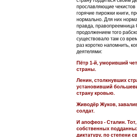
страну гордиться своим 
прославляющие чекистов 
горячие пирожки книги, п
нормально. Для них норма
правда, правопреемница С
продолжением того рабско
существовало там со врем
раз коротко напомнить, к
деятелями:
Пётр 1-й, уморивший че
страны.
Ленин, столкнувших стр
установивший большеви
страну кровью.
Живодёр Жуков, завали
солдат.
И апофеоз - Сталин. То
собственных подданных
диктатуру, по степени 