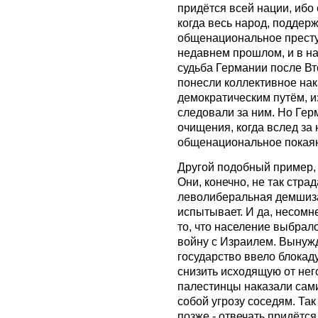
придётся всей нации, ибо 
когда весь народ, поддер
общенациональное престу
недавнем прошлом, и в на
судьба Германии после В
понесли коллективное нака
демократическим путём, из
следовали за ним. Но Гер
очищения, когда вслед за
общенациональное покая
Другой подобный пример, у
Они, конечно, не так стра
леволиберальная демшиза
испытывает. И да, несомн
то, что население выбрал
войну с Израилем. Вынуж
государство ввело блокад
снизить исходящую от него
палестинцы наказали сами
собой угрозу соседям. Так
позже - отвечать придётся