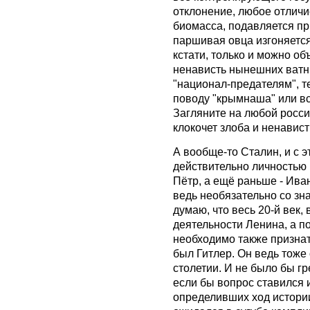
отклонение, любое отличие
биомасса, подавляется пр
паршивая овца изгоняется
кстати, только и можно о
ненависть нынешних ватни
"национал-предателям", т
поводу "крымнаша" или в
Загляните на любой росси
клокочет злоба и ненавист
А вообще-то Сталин, и с 
действительно личностью 
Пётр, а ещё раньше - Ива
ведь необязательно со зна
думаю, что весь 20-й век,
деятельности Ленина, а п
необходимо также призна
был Гитлер. Он ведь тож
столетии. И не было бы гре
если бы вопрос ставился 
определивших ход истории.