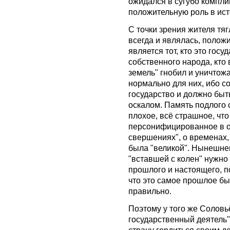
ожидался в сугубо компли
положительную роль в ист
С точки зрения жителя тяг
всегда и являлась, поло
является тот, кто это госу
собственного народа, кто
земель" гнобил и уничтож
нормально для них, ибо с
государство и должно быть
оскалом. Память подлого 
плохое, всё страшное, что
персонифицированное в об
свершениях", о временах, 
была "великой". Нынешнем
"вставшей с колен" нужно
прошлого и настоящего, п
что это самое прошлое бы
правильно.
Поэтому у того же Соловь
государственный деятель",