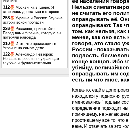
её населения говоря
РЕЙТИНГ
Нельзя симпатизиро
312
Москвичка в Киеве: Я
старалась держаться в стороне...
не считать его поли
258
Украина и Россия: Глубина
оправдывать её. Они
исторической пропасти
оправдывают. Так чт
226
Россияне, привыкайте:
том, как нельзя, как
Перед вами Украина, которую вы
менее, как оно есть
потеряли навсегда
говоря, это стало 
210
Итак, что происходит в
Украине на самом деле
России - показывать 
122
Александр Невзоров:
подлость, бесчелове
Ненависть россиян к украинцам
конце концов. Ибо ч
глубока и фундаментальна
убийцу, величайшег
оправдывать им сод
есть ни что иное, ка
Когда-то, ещё в допетровс
находился у подножия рус
именовались "подлым сосл
определение подходит ны
помнящему, не желающему
простившему всё то, что 
веке. И отвечать за это к