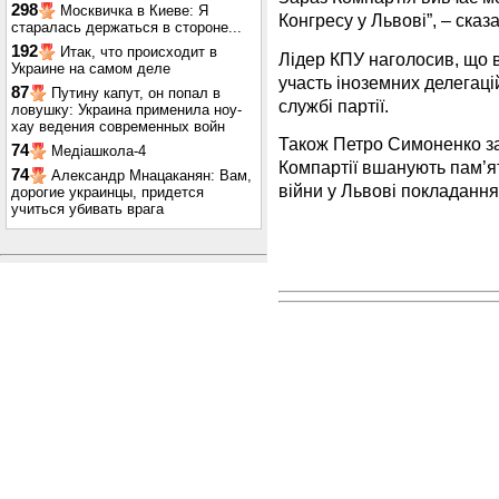
298
Москвичка в Киеве: Я
Конгресу у Львові”, – ска
старалась держаться в стороне...
192
Итак, что происходит в
Лідер КПУ наголосив, що в
Украине на самом деле
участь іноземних делегац
87
Путину капут, он попал в
службі партії.
ловушку: Украина применила ноу-
хау ведения современных войн
Також Петро Симоненко з
74
Медіашкола-4
Компартії вшанують пам’ят
74
Александр Мнацаканян: Вам,
війни у Львові покладанням
дорогие украинцы, придется
учиться убивать врага