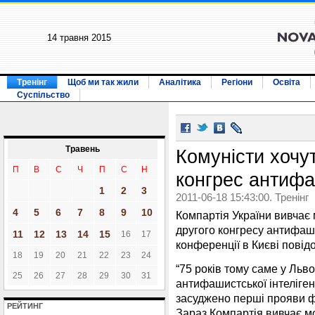
14 травня 2015
Тренінг
Щоб ми так жили
Аналітика
Регіони
Освіта
Суспільство
Травень
Комуністи хочу
П
В
С
Ч
П
С
Н
конгрес антифаш
1
2
3
2011-06-18 15:43:00. Тренінг
4
5
6
7
8
9
10
Компартія України вивчає
другого конгресу антифашис
11
12
13
14
15
16
17
конференції в Києві пові
18
19
20
21
22
23
24
“75 років тому саме у Ль
25
26
27
28
29
30
31
антифашистської інтелігенц
засуджено перші прояви ф
РЕЙТИНГ
Зараз Компартія вивчає м