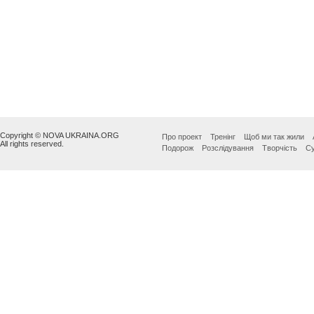
Copyright © NOVA UKRAINA.ORG
Про проект
Тренінг
Щоб ми так жили
All rights reserved.
Подорож
Розслідування
Творчість
Су