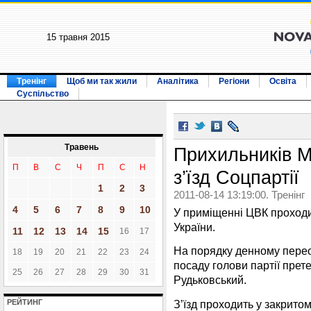
15 травня 2015
Тренінг
Щоб ми так жили
Аналітика
Регіони
Освіта
Суспільство
Травень
Прихильників М
П
В
С
Ч
П
С
Н
з’їзд Соцпартії
1
2
3
2011-08-14 13:19:00. Тренінг
4
5
6
7
8
9
10
У приміщенні ЦВК проходить
України.
11
12
13
14
15
16
17
На порядку денному перео
18
19
20
21
22
23
24
посаду голови партії пре
25
26
27
28
29
30
31
Рудьковський.
З’їзд проходить у закрито
РЕЙТИНГ