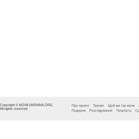
Copyright © NOVA UKRAINA.ORG
Про проект
Тренінг
Щоб ми так жили
All rights reserved.
Подорож
Розслідування
Творчість
Су