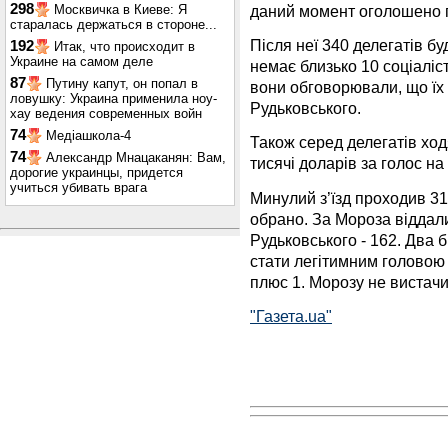
298
даний момент оголошено 
Москвичка в Киеве: Я
старалась держаться в стороне...
Після неї 340 делегатів бу
192
Итак, что происходит в
Украине на самом деле
немає близько 10 соціаліс
87
Путину капут, он попал в
вони обговорювали, що їх 
ловушку: Украина применила ноу-
Рудьковського.
хау ведения современных войн
74
Медіашкола-4
Також серед делегатів ход
74
Александр Мнацаканян: Вам,
тисячі доларів за голос на
дорогие украинцы, придется
учиться убивать врага
Минулий з’їзд проходив 31 
обрано. За Мороза віддали
Рудьковського - 162. Два 
стати легітимним головою п
плюс 1. Морозу не вистачи
"Газета.ua"