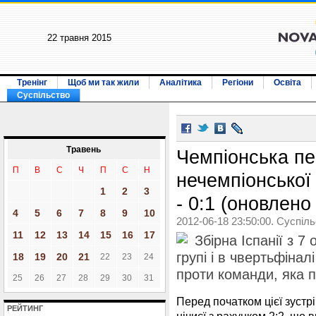
22 травня 2015
Тренінг
Щоб ми так жили
Аналітика
Регіони
Освіта
Суспільство
Травень
Чемпіонська пе
П
В
С
Ч
П
С
Н
нечемпіонської 
1
2
3
- 0:1 (оновлен
4
5
6
7
8
9
10
2012-06-18 23:50:00. Суспіл
11
12
13
14
15
16
17
Збірна Іспанії з 7
групі і в чвертьфінал
18
19
20
21
22
23
24
проти команди, яка п
25
26
27
28
29
30
31
Перед початком цієї зустр
РЕЙТИНГ