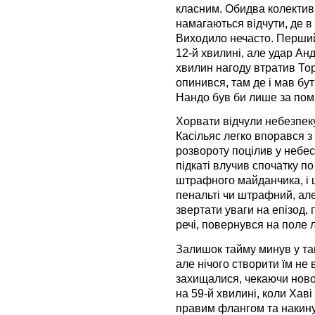
класним. Обидва колектив
намагаються відчути, де в
Виходило нечасто. Перший
12-й хвилині, але удар Ан
хвилин нагоду втратив Тор
опинився, там де і мав бут
Нандо був би лише за пом
Хорвати відчули небезпеку
Касільяс легко впорався з
розвороту поцілив у небес
підкаті влучив спочатку по 
штрафного майданчика, і щ
пенальті чи штрафний, але
звертати уваги на епізод,
речі, повернувся на поле 
Залишок тайму минув у тан
але нічого створити їм не
захищалися, чекаючи ново
на 59-й хвилині, коли Хаві
правим флангом та накинув