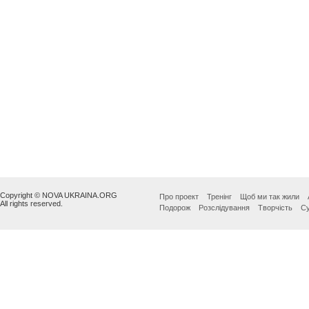
Copyright © NOVA UKRAINA.ORG
Про проект
Тренінг
Щоб ми так жили
All rights reserved.
Подорож
Розслідування
Творчість
Су