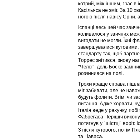
котрий, між іншим, грає в 
Касільяса не зміг. За 10 х
ногою після навісу Срни, 
Іспанці весь цей час звич
коливалося у звичних межах
вигадати не могли. Їхні фл
завершувалися кутовими, а
стандарту так, щоб партн
Торрес знітився, знову на
"Челсі", дель Боске замін
розчинився на полі.
Трохи краще справа пішла
міг забивати, але не нава
будуть фолити. Втім, чи за
питання. Адже хорвати, чу
Італія веде у рахунку, поб
Фабрегаса Перішіч виконув
потягнув у "шістці" воріт. 
3 після кутового, потім Пл
та Наваса.