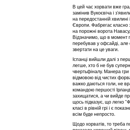
В цей час хорвати вже гр
замінив Вукоєвіча і з'явил
на передостанній хвилині 
Європи. Фабрегас класно з
на порожні ворота Навасу,
Відзначимо, що в момент п
перебував у офсайді, але 
звертати на це уваги.
Іспанці вийшли далі з перш
легше, хто б не був супер
чвертьфіналу. Манера гри 
відмовою від чистих форв
важко даються голи, не в
командою першості Ірланді
захищатися, а чи вийде пр
щось підказує, що легко "Ф
класі в рівній грі і є пока
всім буде непросто.
Щодо хорватів, то треба п