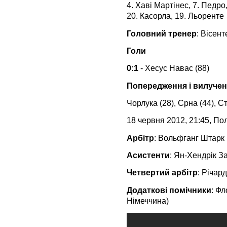
4. Хаві Мартінес, 7. Педро
20. Касорла, 19. Льоренте
Головний тренер
: Вісен
Голи
0:1
- Хесус Навас (88)
Попередження і вилуче
Чорлука (28), Срна (44), Ст
18 червня 2012, 21:45, По
Арбітр
: Вольфганг Штарк
Асистенти
: Ян-Хендрік З
Четвертий арбітр
: Річар
Додаткові помічники
: Фл
Німеччина)