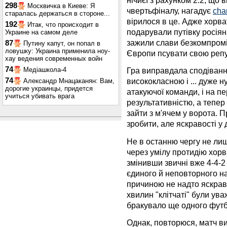
нічиєї з рахунком 2:2, що 
298
Москвичка в Киеве: Я
чвертьфіналу, нагадує
cha
старалась держаться в стороне...
вірилося в це. Адже хорв
192
Итак, что происходит в
подарували путівку росіяна
Украине на самом деле
зажили слави безкомпроміс
87
Путину капут, он попал в
ловушку: Украина применила ноу-
Європи псувати свою репу
хау ведения современных войн
74
Медіашкола-4
Гра виправдала сподіванн
74
висококласною і ... дуже н
Александр Мнацаканян: Вам,
дорогие украинцы, придется
атакуючої команди, і на п
учиться убивать врага
результативністю, а тепер
зайти з м'ячем у ворота. 
зробити, але яскравості у 
Не в останню чергу не лише
через умілу протидію хорва
змінивши звичні вже 4-4-2 
єдиного й неповторного на
причиною не надто яскраво
хвилин "клітчаті" були ува
бракувало ще одного футб
Однак, повторюся, матч в