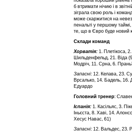
показала хороший рівень п
б втримати нічию і в звітні
зіграла свою роль і коман
може скаржитися на невезі
пенальті у першому таймі, 
те, що в Євро буде новий 
Склади команд
Хорватія:
1. Плетікоса, 2.
Шильденфельд, 21. Віда (9. 
Модріч, 11. Срна, 6. Праньї
Запасні:
12. Келава, 23. Су
Врсалько, 14. Бадель, 16. Д
Едуардо
Головний тренер
: Славен
Іспанія:
1. Касільяс, 3. Пік
Іньєста, 8. Хаві, 14. Алонсо
Хесус Навас, 61)
Запасні:
12. Вальдес, 23. 