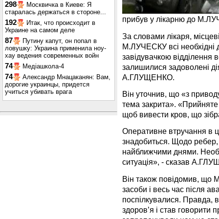
298
Москвичка в Киеве: Я
старалась держаться в стороне...
прибув у лікарню до М.ЛУ
192
Итак, что происходит в
Украине на самом деле
За словами лікаря, місцев
87
Путину капут, он попал в
М.ЛУЧЕСКУ всі необхідні д
ловушку: Украина применила ноу-
хау ведения современных войн
завідувачкою відділення вс
74
залишилися задоволені дія
Медіашкола-4
А.ГЛУЩЕНКО.
74
Александр Мнацаканян: Вам,
дорогие украинцы, придется
учиться убивать врага
Він уточнив, що «з приво
тема закрита». «Прийняте
щоб вивести кров, що зібр
Оперативне втручання в ц
знадобиться. Щодо ребер,
найближчими днями. Необх
ситуація», - сказав А.ГЛ
Він також повідомив, що
засоби і весь час після ав
поспілкувалися. Правда, в
здоров’я і став говорити п