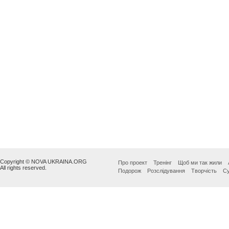
Copyright © NOVA UKRAINA.ORG
Про проект
Тренінг
Щоб ми так жили
All rights reserved.
Подорож
Розслідування
Творчість
Су