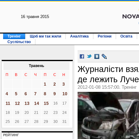
16 травня 2015
Тренінг
Щоб ми так жили
Аналітика
Регіони
Освіта
Суспільство
Травень
Журналісти взя
П
В
С
Ч
П
С
Н
де лежить Луче
1
2
3
2012-01-08 15:57:00. Тренінг
4
5
6
7
8
9
10
11
12
13
14
15
16
17
18
19
20
21
22
23
24
25
26
27
28
29
30
31
РЕЙТИНГ