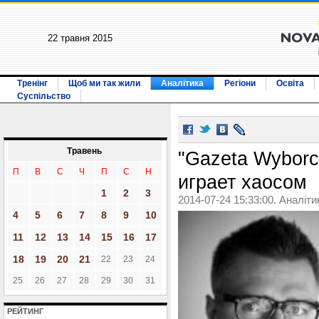
22 травня 2015
Тренінг
Щоб ми так жили
Аналітика
Регіони
Освіта
Суспільство
Травень
"Gazeta Wyborc
П
В
С
Ч
П
С
Н
играет хаосом
1
2
3
2014-07-24 15:33:00. Аналіти
4
5
6
7
8
9
10
11
12
13
14
15
16
17
18
19
20
21
22
23
24
25
26
27
28
29
30
31
РЕЙТИНГ