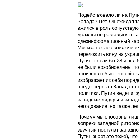
Подействовало ли на Пут
Запада? Нет. Он ожидал т
вжился в роль сочувствую
должны не разъединять, а
«дезинформационный хаос
Москва после своих очеред
переложить вину на украин
Путин, «если бы 28 июня 
не были возобновлены, то
произошло бы». Российск
изображает из себя поряд
предостерегал Запад от 
политики. Путин ведет игру
западные лидеры и запад
негодование, но также лег
Почему мы способны лишь
вопреки западной риторик
звучный постулат западно
Путин знает это тоже), чт