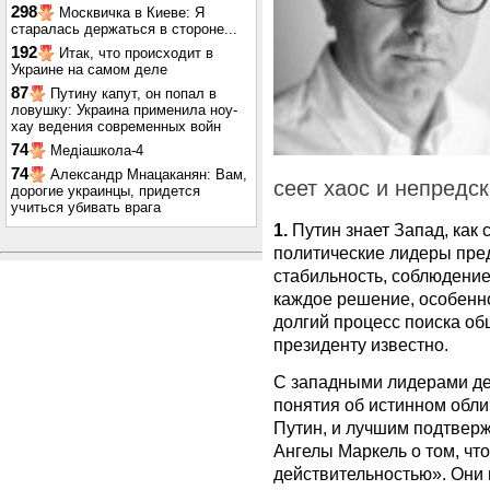
298
Москвичка в Киеве: Я
старалась держаться в стороне...
192
Итак, что происходит в
Украине на самом деле
87
Путину капут, он попал в
ловушку: Украина применила ноу-
хау ведения современных войн
74
Медіашкола-4
74
Александр Мнацаканян: Вам,
сеет хаос и непредск
дорогие украинцы, придется
учиться убивать врага
1.
Путин знает Запад, как 
политические лидеры пред
стабильность, соблюдение
каждое решение, особенно
долгий процесс поиска об
президенту известно.
С западными лидерами де
понятия об истинном облич
Путин, и лучшим подтвер
Ангелы Маркель о том, что
действительностью». Они н