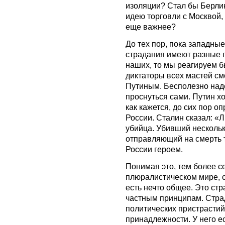
изоляции? Стал бы Берли
идею торговли с Москвой,
еще важнее?
До тех пор, пока западны
страдания имеют разные г
наших, то мы реагируем б
диктаторы всех мастей смо
Путиным. Бесполезно наде
проснуться сами. Путин х
как кажется, до сих пор о
России. Сталин сказал: 
убийца. Убивший нескольк
отправляющий на смерть т
России героем.
Понимая это, тем более с
плюралистическом мире, с
есть нечто общее. Это стр
частным принципам. Стра
политических пристрастий
принадлежности. У него е