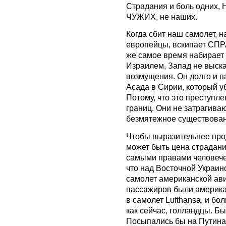
Страдания и боль одних, 
ЧУЖИХ, не наших.
Когда сбит наш самолет, н
европейцы, вскипает СП
же самое время набирае
Израилем, Запад не выска
возмущения. Он долго и 
Асада в Сирии, который у
Потому, что это преступл
границ. Они не затрагива
безмятежное существован
Чтобы выразительнее про
может быть цена страдан
самыми правами человече
что над Восточной Украин
самолет американской ав
пассажиров были америка
в самолет Lufthansa, и б
как сейчас, голландцы. 
Посыпались бы на Путина 