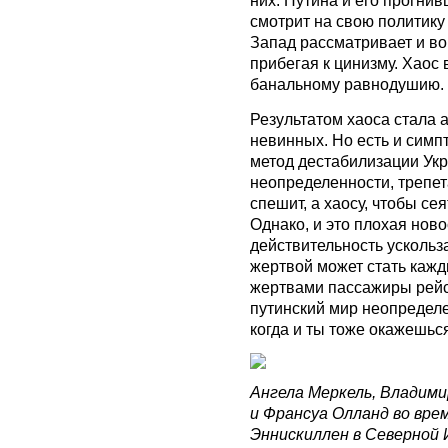
них: Путина и его прогни
смотрит на свою политику 
Запад рассматривает и во
прибегая к цинизму. Хаос 
банальному равнодушию.
Результатом хаоса стала 
невинных. Но есть и симпт
метод дестабилизации Укр
неопределенности, трепет
спешит, а хаосу, чтобы с
Однако, и это плохая новос
действительность ускольза
жертвой может стать кажд
жертвами пассажиры рейс
путинский мир неопределе
когда и ты тоже окажешьс
Ангела Меркель, Владими
и Франсуа Олланд во вре
Эннискиллен в Северной 