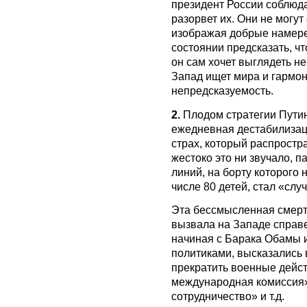
президент России соблюд
разорвет их. Они не могут
изображая добрые намерен
состоянии предсказать, что
он сам хочет выглядеть н
Запад ищет мира и гармон
непредсказуемость.
2.
Плодом стратегии Путин
ежедневная дестабилизаци
страх, который распростр
жестоко это ни звучало, 
линий, на борту которого 
числе 80 детей, стал «слу
Эта бессмысленная смерт
вызвала на Западе справ
начиная с Барака Обамы 
политиками, высказались 
прекратить военные дейс
международная комиссия»
сотрудничество» и т.д.