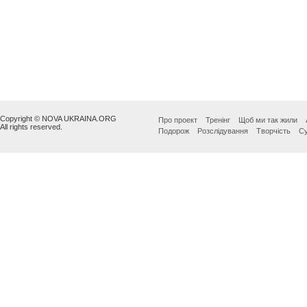
Copyright © NOVA UKRAINA.ORG
Про проект
Тренінг
Щоб ми так жили
All rights reserved.
Подорож
Розслідування
Творчість
Су