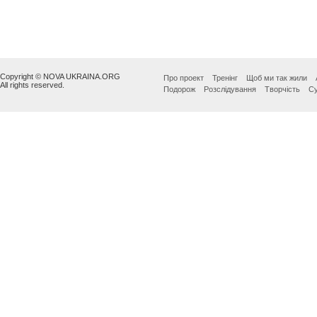
Copyright © NOVA UKRAINA.ORG
Про проект
Тренінг
Щоб ми так жили
All rights reserved.
Подорож
Розслідування
Творчість
Су