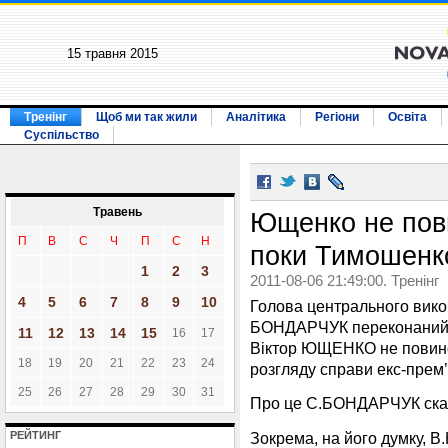
15 травня 2015
Тренінг
Щоб ми так жили
Аналітика
Регіони
Освіта
Суспільство
Травень
Ющенко не пови
П
В
С
Ч
П
С
Н
поки Тимошенк
1
2
3
2011-08-06 21:49:00. Тренінг
4
5
6
7
8
9
10
Голова центрального вико
БОНДАРЧУК переконаний, 
11
12
13
14
15
16
17
Віктор ЮЩЕНКО не повинен
18
19
20
21
22
23
24
розгляду справи екс-пре
25
26
27
28
29
30
31
Про це С.БОНДАРЧУК сказ
Зокрема, на його думку, 
РЕЙТИНГ