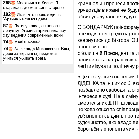
298
кримінальні процеси проти
Москвичка в Киеве: Я
старалась держаться в стороне...
урядовців в країні не буду
192
Итак, что происходит в
обвинувачувані не будуть 
Украине на самом деле
87
Путину капут, он попал в
С.БОНДАРЧУК поінформува
ловушку: Украина применила ноу-
президія політради парті
хау ведения современных войн
звернутися до Віктора ЮЩ
74
Медіашкола-4
пропозицією.
74
Александр Мнацаканян: Вам,
«Колишній Президент та л
дорогие украинцы, придется
учиться убивать врага
повинен стати іграшкою в 
легітимізувати політичну
«Це стосується не тільк
ДІДЕНКА та інших осіб, як
позбавлено свободи, а от
інтереси в суді. На відмін
смертельних ДТП, ці люди 
не ховаються та співпрацю
ув’язнення свідчить про те
судочинство, яке влада ви
боротьби з опонентами», 