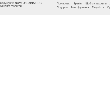
Copyright © NOVA UKRAINA.ORG
Про проект
Тренінг
Щоб ми так жили
All rights reserved.
Подорож
Розслідування
Творчість
Су