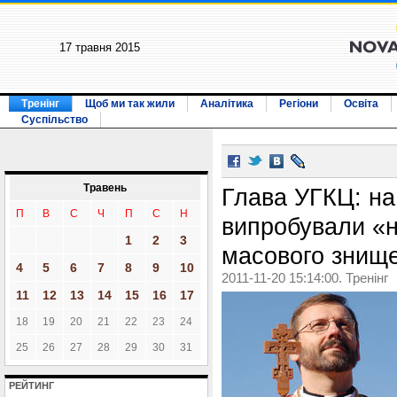
17 травня 2015
Тренінг
Щоб ми так жили
Аналітика
Регіони
Освіта
Суспільство
Травень
Глава УГКЦ: на
П
В
С
Ч
П
С
Н
випробували «
1
2
3
масового знищ
4
5
6
7
8
9
10
2011-11-20 15:14:00. Тренінг
11
12
13
14
15
16
17
18
19
20
21
22
23
24
25
26
27
28
29
30
31
РЕЙТИНГ