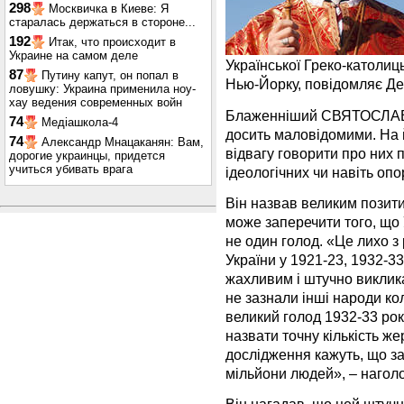
298
Москвичка в Киеве: Я
старалась держаться в стороне...
192
Итак, что происходит в
Украине на самом деле
Української Греко-катол
87
Путину капут, он попал в
Нью-Йорку, повідомляє Де
ловушку: Украина применила ноу-
хау ведения современных войн
Блаженніший СВЯТОСЛАВ н
74
Медіашкола-4
досить маловідомими. На й
74
Александр Мнацаканян: Вам,
відвагу говорити про них п
дорогие украинцы, придется
учиться убивать врага
ідеологічних чи навіть оп
Він назвав великим позити
може заперечити того, що
не один голод. «Це лихо з
України у 1921-23, 1932-3
жахливим і штучно виклика
не зазнали інші народи к
великий голод 1932-33 рок
назвати точну кількість ж
дослідження кажуть, що з
мільйони людей», – нагол