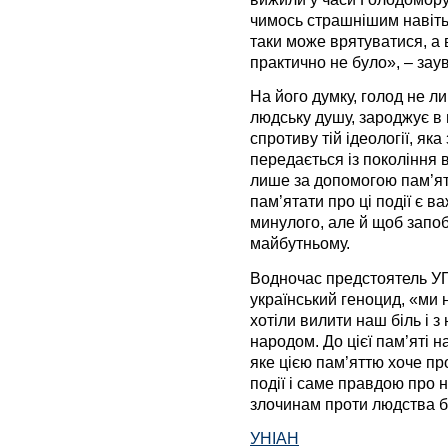
чимось страшнішим навіть з
таки може врятуватися, а 
практично не було», – зау
На його думку, голод не л
людську душу, зароджує в 
спротиву тій ідеології, яка
передається із покоління 
лише за допомогою пам’яті
пам’ятати про ці події є 
минулого, але й щоб запоб
майбутньому.
Водночас предстоятель УГ
український геноцид, «ми 
хотіли вилити наш біль і 
народом. До цієї пам’яті 
яке цією пам’яттю хоче пр
події і саме правдою про 
злочинам проти людства бу
УНІАН