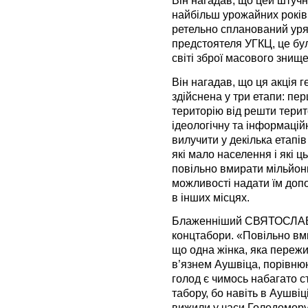
Він нагадав, що цей штучн
найбільш урожайних років 
ретельно спланований уря
предстоятеля УГКЦ, це б
світі зброї масового знищ
Він нагадав, що ця акція 
здійснена у три етапи: пе
територію від решти терито
ідеологічну та інформаційн
вилучити у декілька етапів
які мало населення і які ц
повільно вмирати мільйон
можливості надати їм доп
в інших місцях.
Блаженніший СВЯТОСЛАВ 
концтабори. «Повільно вми
що одна жінка, яка пережи
в’язнем Аушвіца, порівнюю
голод є чимось набагато 
табору, бо навіть в Аушвіц
вижили у часи Голодомору