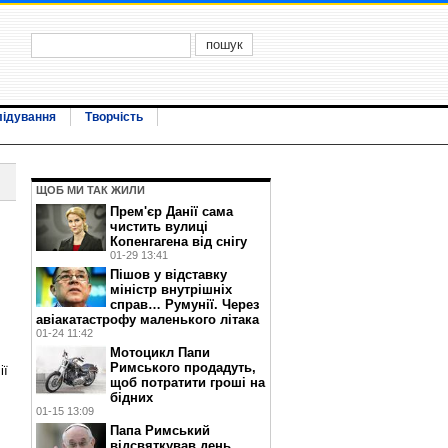
лідування
Творчість
ЩОБ МИ ТАК ЖИЛИ
Прем'єр Данії сама
чистить вулиці
Копенгагена від снігу
01-29 13:41
Пішов у відставку
міністр внутрішніх
справ… Румунії. Через
авіакатастрофу маленького літака
01-24 11:42
Мотоцикл Папи
Римського продадуть,
ії
щоб потратити гроші на
бідних
01-15 13:09
Папа Римський
відсвяткував день