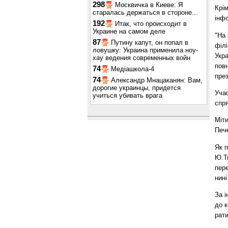
298
Москвичка в Киеве: Я
Крі
старалась держаться в стороне...
інф
192
Итак, что происходит в
Украине на самом деле
"На
87
Путину капут, он попал в
філі
ловушку: Украина применила ноу-
Укр
хау ведения современных войн
повн
74
Медіашкола-4
през
74
Александр Мнацаканян: Вам,
дорогие украинцы, придется
Учас
учиться убивать врага
спря
Міти
Пече
Як п
Ю.Т
пере
нині
За 
до к
рат