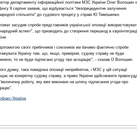
ектор департаменту інформаційної політики МЗС України Олег Волошин 
фінгу 9 серпня заявив, що відбувається "безпрецедентне залучення
народної спільноти" до судового процесу у справі Ю.Тимошенко.
омат засудив спроби представників української опозиції використовуват
народний аспект", що призводить до створення перешкод в євроінтеграці
їни.
допомогою своїх прибічників і союзників ми бачимо фактично спроби
тажувати Україну тим, що, якщо, приміром, судову справу не буде
инено, то не буде підписано угоду про асоціацію", - сказав О.Волошин.
ого думку, така поведінка опозиції неприйнятна, і МЗС у цій ситуації
ищає не конкретну судову справу, а право України здійснювати правосуд
 "величезну роботу, яку вже виконано на шляху підписання угоди про
іацію".
ерфакс-Україна