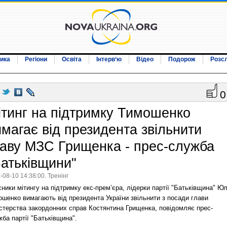
ика
Регіони
Освіта
Інтерв‘ю
Відео
Подорож
Розс
0
ітинг на підтримку Тимошенко
имагає від президента звільнити
лаву МЗС Грищенка - прес-служба
Батьківщини"
-08-10 14:38:00. Тренінг
ники мітингу на підтримку екс-прем’єра, лідерки партії "Батьківщина" Юл
ошенко вимагають від президента України звільнити з посади глави
істерства закордонних справ Костянтина Грищенка, повідомляє прес-
ба партії "Батьківщина".