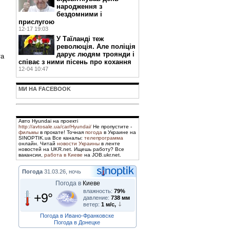
народження з
бездомними і
прислугою
12-17 19:03
У Таїланді теж
революція. Але поліція
дарує людям троянди і
та
співає з ними пісень про кохання
12-04 10:47
МИ НА FACEBOOK
Авто Hyundai на проекті
http://avtosale.ua/car/Hyundai/
Не пропустите -
фильмы
в прокате! Точная
погода
в Украине на
SINOPTIK.ua Все каналы:
телепрограмма
онлайн. Читай
новости Украины
в ленте
новостей на UKR.net. Ищешь работу? Все
вакансии,
работа в Киеве
на JOB.ukr.net.
Погода
31.03.26, ночь
Погода в
Киеве
влажность:
79%
+9°
давление:
738 мм
ветер:
1 м/с,
Погода в Ивано-Франковске
Погода в Донецке