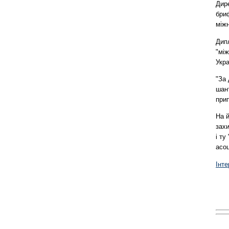
Дир
бри
між
Дипл
"між
Укра
"За 
шан
прип
На й
зах
і ту
асоц
Інт