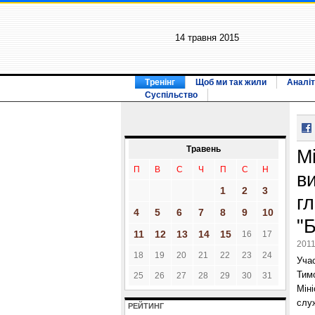
14 травня 2015
Тренінг
Щоб ми так жили
Аналіт
Суспільство
Травень
М
П
В
С
Ч
П
С
Н
в
1
2
3
г
4
5
6
7
8
9
10
"
11
12
13
14
15
16
17
2011
18
19
20
21
22
23
24
Учас
Тим
25
26
27
28
29
30
31
Мін
служ
РЕЙТИНГ