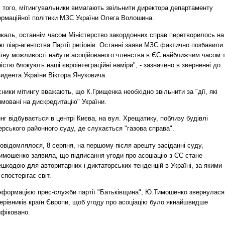
м того, мітингувальники вимагають звільнити директора департаменту
ормаційної політики МЗС України Олега Волошина.
 жаль, останнім часом Міністерство закордонних справ перетворилось на
ю піар-агентства Партії регіонів. Останні заяви МЗС фактично позбавили
аїну можливості набути асоційованого членства в ЄС найближчим часом 
істю блокують наші євроінтеграційні наміри", - зазначено в зверненні до
идента України Віктора Януковича.
ники мітингу вважають, що К.Грищенка необхідно звільнити за "дії, які
мовані на дискредитацію" України.
нг відбувається в центрі Києва, на вул. Хрещатику, поблизу будівлі
рського районного суду, де слухається "газова справа".
овідомлялося, 8 серпня, на першому після арешту засіданні суду,
имошенко заявила, що підписання угоди про асоціацію з ЄС стане
шкодою для авторитарних і диктаторських тенденцій в Україні, за якими
 спостерігає світ.
інформацією прес-служби партії "Батьківщина", Ю.Тимошенко звернулася
ерівників країн Європи, щоб угоду про асоціацію було якнайшвидше
ифіковано.