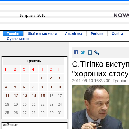
15 травня 2015
Тренінг
Щоб ми так жили
Аналітика
Регіони
Освіта
Суспільство
Травень
С.Тігіпко висту
П
В
С
Ч
П
С
Н
"хороших стосун
1
2
3
2011-09-10 16:28:00. Тренінг
4
5
6
7
8
9
10
11
12
13
14
15
16
17
18
19
20
21
22
23
24
25
26
27
28
29
30
31
РЕЙТИНГ