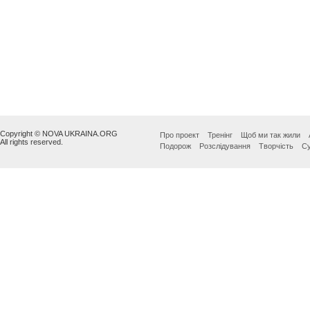
Copyright © NOVA UKRAINA.ORG
Про проект
Тренінг
Щоб ми так жили
All rights reserved.
Подорож
Розслідування
Творчість
Су