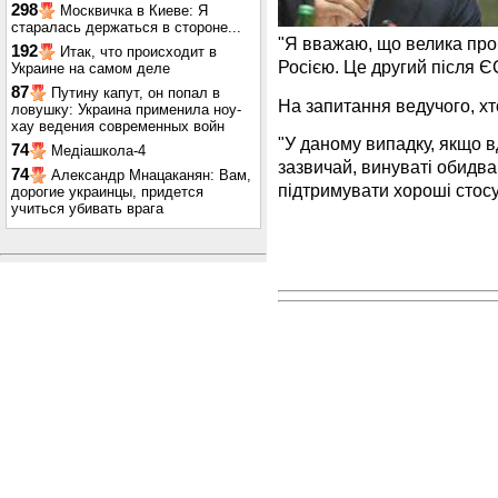
298
Москвичка в Киеве: Я
старалась держаться в стороне...
"Я вважаю, що велика про
192
Итак, что происходит в
Росією. Це другий після ЄС
Украине на самом деле
87
Путину капут, он попал в
На запитання ведучого, хто
ловушку: Украина применила ноу-
хау ведения современных войн
"У даному випадку, якщо 
74
Медіашкола-4
зазвичай, винуваті обидв
74
Александр Мнацаканян: Вам,
підтримувати хороші стосу
дорогие украинцы, придется
учиться убивать врага