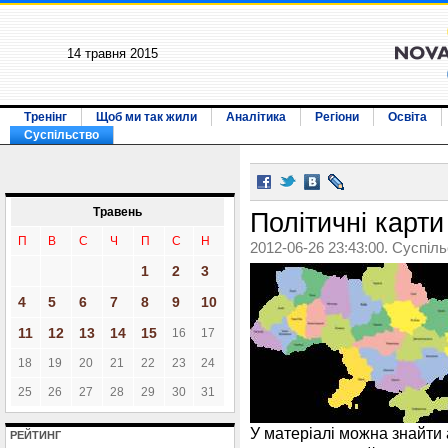
14 травня 2015
Тренінг
Щоб ми так жили
Аналітика
Регіони
Освіта
Суспільство
Травень
Політичні карти
П
В
С
Ч
П
С
Н
2012-06-26 23:43:00. Суспіл
1
2
3
4
5
6
7
8
9
10
11
12
13
14
15
16
17
18
19
20
21
22
23
24
25
26
27
28
29
30
31
У матеріалі можна знайти
РЕЙТИНГ