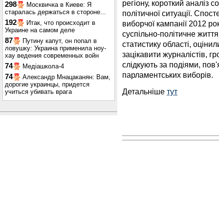
регіону, короткий аналіз с
298
Москвичка в Киеве: Я
старалась держаться в стороне...
політичної ситуації. Спост
192
Итак, что происходит в
виборчої кампанії 2012 р
Украине на самом деле
суспільно-політичне життя
87
Путину капут, он попал в
статистику області, оціни
ловушку: Украина применила ноу-
зацікавити журналістів, гро
хау ведения современных войн
слідкують за подіями, пов
74
Медіашкола-4
парламентських виборів.
74
Александр Мнацаканян: Вам,
дорогие украинцы, придется
Детальніше
тут
учиться убивать врага