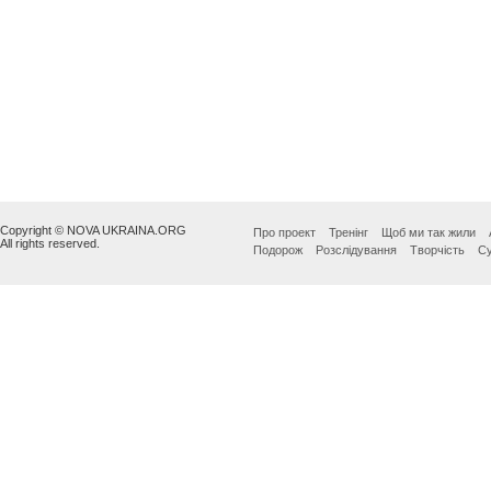
Copyright © NOVA UKRAINA.ORG
Про проект
Тренінг
Щоб ми так жили
All rights reserved.
Подорож
Розслідування
Творчість
Су