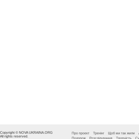
Copyright © NOVA UKRAINA.ORG
Про проект
Тренінг
Щоб ми так жили
All rights reserved.
Подорож
Розслідування
Творчість
Су