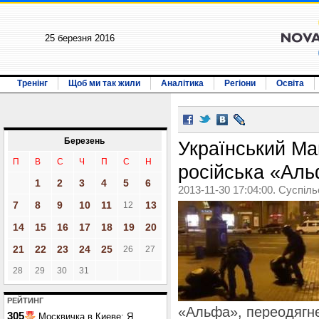
25 березня 2016
Тренінг
Щоб ми так жили
Аналітика
Регіони
Освіта
Березень
Український М
П
В
С
Ч
П
С
Н
російська «Аль
1
2
3
4
5
6
2013-11-30 17:04:00. Суспіл
7
8
9
10
11
13
12
14
15
16
17
18
19
20
21
22
23
24
25
26
27
28
29
30
31
РЕЙТИНГ
«Альфа», переодягне
305
Москвичка в Киеве: Я