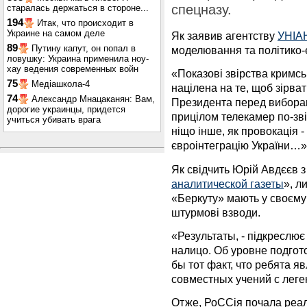
спецназу.
старалась держаться в стороне...
194
Итак, что происходит в
Украине на самом деле
Як заявив агентству
УНІА
89
Путину капут, он попал в
моделювання та політико-
ловушку: Украина применила ноу-
хау ведения современных войн
«Показові звірства кримськ
75
Медіашкола-4
націлена на те, щоб зірват
74
Александр Мнацаканян: Вам,
Президента перед виборам
дорогие украинцы, придется
прицілом телекамер по-зв
учиться убивать врага
ніщо інше, як провокація -
євроінтеграцію України…»
Як свідчить Юрій Авдєєв з
аналитической газеты
», л
«Беркуту» мають у своєму 
штурмові взводи.
«Результаты, - підкреслює 
налицо. Об уровне подгот
бы тот факт, что ребята 
совместных учений с ле
Отже, РоССія почала реал