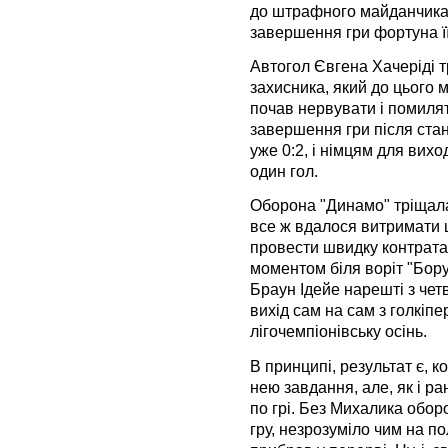
до штрафного майданчика 
завершення гри фортуна її
Автогол Євгена Хачеріді т
захисника, який до цього 
почав нервувати і помиля
завершення гри після стан
уже 0:2, і німцям для вих
один гол.
Оборона "Динамо" тріщала
все ж вдалося витримати 
провести швидку контрата
моментом біля воріт "Борусс
Браун Ідейе нарешті з чет
вихід сам на сам з голкіп
лігочемпіонівську осінь.
В принципі, результат є, 
нею завдання, але, як і р
по грі. Без Михалика обо
гру, незрозуміло чим на по