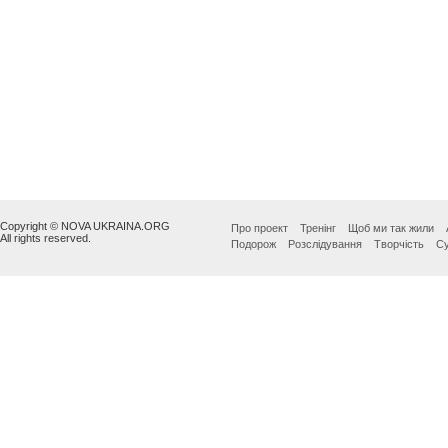
Copyright © NOVA UKRAINA.ORG
Про проект
Тренінг
Щоб ми так жили
All rights reserved.
Подорож
Розслідування
Творчість
Су