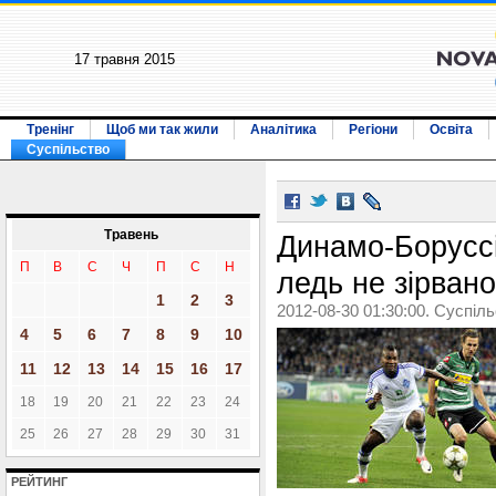
17 травня 2015
Тренінг
Щоб ми так жили
Аналітика
Регіони
Освіта
Суспільство
Травень
Динамо-Боруссія
П
В
С
Ч
П
С
Н
ледь не зірвано
1
2
3
2012-08-30 01:30:00. Суспіл
4
5
6
7
8
9
10
11
12
13
14
15
16
17
18
19
20
21
22
23
24
25
26
27
28
29
30
31
РЕЙТИНГ