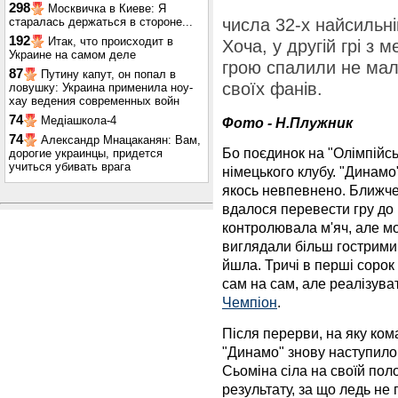
298
Москвичка в Киеве: Я
старалась держаться в стороне...
числа 32-х найсильні
192
Итак, что происходит в
Хоча, у другій грі з
Украине на самом деле
грою спалили не малу
87
Путину капут, он попал в
своїх фанів.
ловушку: Украина применила ноу-
хау ведения современных войн
74
Медіашкола-4
Фото - Н.Плужник
74
Александр Мнацаканян: Вам,
Бо поєдинок на "Олімпійсь
дорогие украинцы, придется
учиться убивать врага
німецького клубу. "Динамо
якось невпевнено. Ближче
вдалося перевести гру до 
контролювала м'яч, але м
виглядали більш гострими.
йшла. Тричі в перші соро
сам на сам, але реалізуват
Чемпіон
.
Після перерви, на яку ком
"Динамо" знову наступило 
Сьоміна сіла на своїй пол
результату, за що ледь не