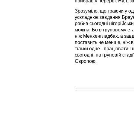
прибрав у перерві. Ну, і, з
Зрозуміло, що граючи у о
ускладнює завдання Брауну
робив сьогодні нігерійськи
можна. Бо в груповому ета
ніж Менхенгладбах, а завд
поставить не менше, ніж в
тільки одне - працювати і
сьогодні, на груповій стад
Європою.