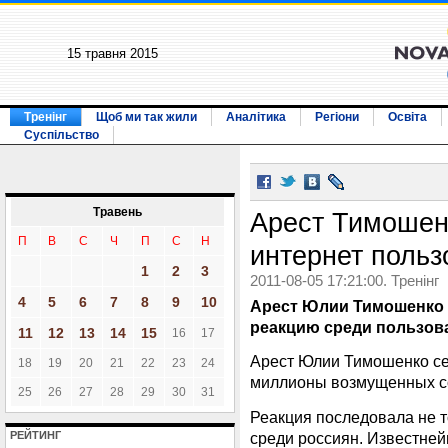
15 травня 2015
Тренінг
Щоб ми так жили
Аналітика
Регіони
Освіта
Суспільство
Травень
Арест Тимошен
П
В
С
Ч
П
С
Н
интернет польз
1
2
3
2011-08-05 17:21:00. Тренінг
4
5
6
7
8
9
10
Арест Юлии Тимошенко 
реакцию среди пользов
11
12
13
14
15
16
17
Арест Юлии Тимошенко се
18
19
20
21
22
23
24
миллионы возмущенных со
25
26
27
28
29
30
31
Реакция последовала не т
среди россиян. Известней
РЕЙТИНГ