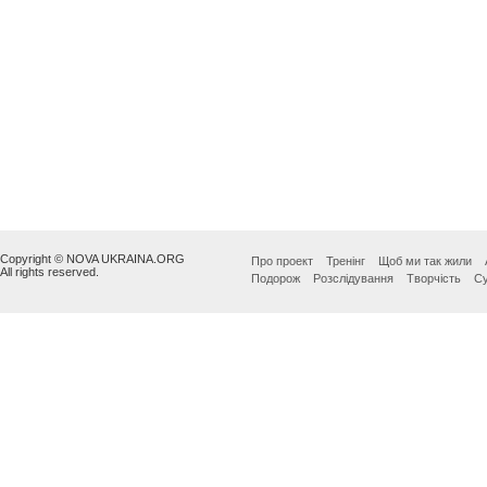
Copyright © NOVA UKRAINA.ORG
Про проект
Тренінг
Щоб ми так жили
All rights reserved.
Подорож
Розслідування
Творчість
Су