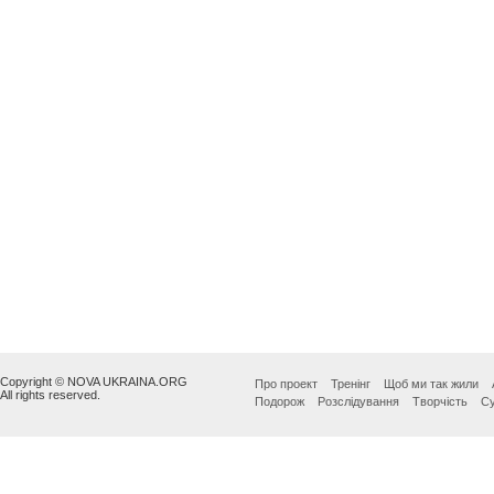
Copyright © NOVA UKRAINA.ORG
Про проект
Тренінг
Щоб ми так жили
All rights reserved.
Подорож
Розслідування
Творчість
Су