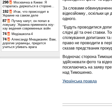
298
Москвичка в Киеве: Я
старалась держаться в стороне...
За словами обвинувачення
192
Итак, что происходит в
відеозйомку , оскільки це
Украине на самом деле
одного.
87
Путину капут, он попал в
ловушку: Украина применила ноу-
"Будуть проводитися допит
хау ведения современных войн
слідчі дії та очні ставки.
74
Медіашкола-4
спілкування допитаних та 
74
Александр Мнацаканян: Вам,
право не проводити в періо
дорогие украинцы, придется
учиться убивать врага
сказав предстваник проку
Водночас сторона Тимоше
здійснювати фото та відео
посилаючись на заяву пре
над Тимошенко.
Українська правда