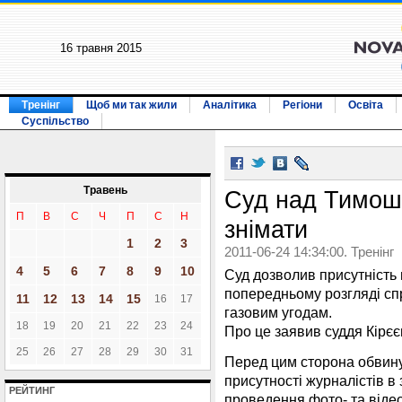
16 травня 2015
Тренінг
Щоб ми так жили
Аналітика
Регіони
Освіта
Суспільство
Травень
Суд над Тимош
П
В
С
Ч
П
С
Н
знімати
1
2
3
2011-06-24 14:34:00. Тренінг
4
5
6
7
8
9
10
Суд дозволив присутність
попередньому розгляді сп
11
12
13
14
15
16
17
газовим угодам.
18
19
20
21
22
23
24
Про це заявив суддя Кірєє
25
26
27
28
29
30
31
Перед цим сторона обвину
присутності журналістів в
РЕЙТИНГ
проведення фото- та віде