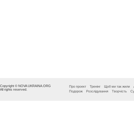
Copyright © NOVA UKRAINA.ORG
Про проект
Тренінг
Щоб ми так жили
All rights reserved.
Подорож
Розслідування
Творчість
Су