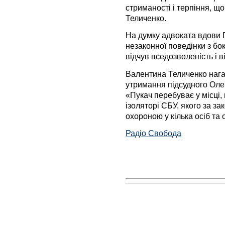
стриманості і терпіння, що
Теличенко.
На думку адвоката вдови Г
незаконної поведінки з бо
відчув вседозволеність і в
Валентина Теличенко наг
утримання підсудного Олек
«Пукач перебуває у місці,
ізоляторі СБУ, якого за за
охороною у кілька осіб та
Радіо Свобода