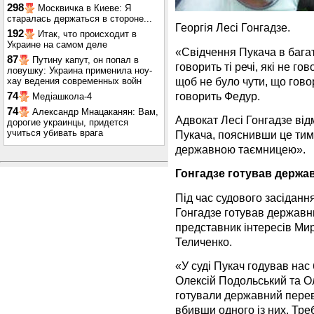
298
Москвичка в Киеве: Я
старалась держаться в стороне...
Георгія Лесі Гонгадзе.
192
Итак, что происходит в
Украине на самом деле
«Свідчення Пукача в багат
87
Путину капут, он попал в
говорить ті речі, які не г
ловушку: Украина применила ноу-
щоб не було чути, що гово
хау ведения современных войн
говорить Федур.
74
Медіашкола-4
74
Александр Мнацаканян: Вам,
Адвокат Лесі Гонгадзе ві
дорогие украинцы, придется
учиться убивать врага
Пукача, пояснивши це тим
державною таємницею».
Гонгадзе готував держав
Під час судового засіданн
Гонгадзе готував державн
представник інтересів Ми
Теличенко.
«У суді Пукач годував нас 
Олексій Подольський та О
готували державний перево
вбивши одного із них. Тре