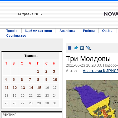
14 травня 2015
Тренінг
Щоб ми так жили
Аналітика
Регіони
Освіта
Суспільство
Травень
Три Молдовы
П
В
С
Ч
П
С
Н
2011-06-23 16:20:00. Подоро
Автор —
Анастасия КИРИ
1
2
3
4
5
6
7
8
9
10
11
12
13
14
15
16
17
18
19
20
21
22
23
24
25
26
27
28
29
30
31
РЕЙТИНГ