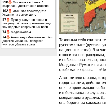
298
Москвичка в Киеве: Я
старалась держаться в стороне...
192
Итак, что происходит в
Украине на самом деле
87
Путину капут, он попал в
ловушку: Украина применила ноу-
хау ведения современных войн
74
Медіашкола-4
74
Александр Мнацаканян: Вам,
Таковыми себя считают те
дорогие украинцы, придется
учиться убивать врага
русском языке (русские, у
нацменьшинства). Эта час
относится к согражданам,
и небезосновательно, пос
Молдовы к Румынии и изгн
(любимая их фраза — «Чем
А вот жители страны, ко
гордятся этим, действите
они не привязывают себя к
и в большинстве случаев 
молдавским и русским. Д
она борется за самосозн