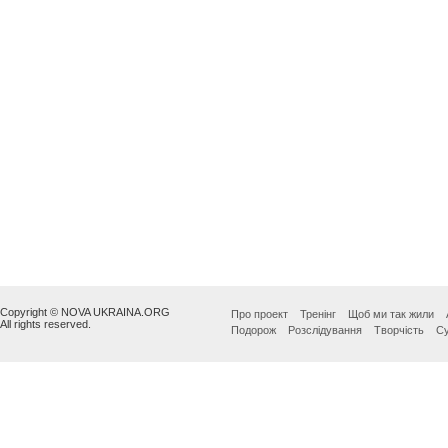
Copyright © NOVA UKRAINA.ORG
Про проект
Тренінг
Щоб ми так жили
All rights reserved.
Подорож
Розслідування
Творчість
Су