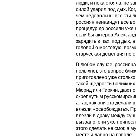
люди, и пока стояла, не з
силой ударил под дых. Ког
чем недовольны все эти л
россиян ненавидят все во
процедур до россиян уже 
если бы актеров Александ
зарядить в пах, под дых, а
головой о мостовую, возмо
старческая деменция не с
В любом случае, россиянам
полыхнет, это вопрос бли
приготовлено уже столько 
такой щедрости болижних 
Мюрид или Гиркин, дают о
скрепнутым русскомирским
а так, как они это делали 
влезли «освобождать». Пр
влезли в драку между сун
вызвано, они уже принесл
этого сделать не смог, а м
месте и давно на взводе.