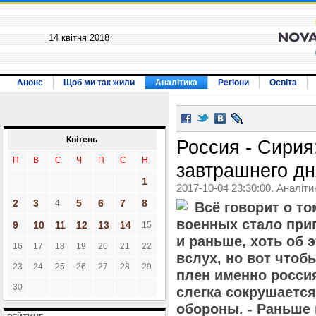
14 квiтня 2018
Анонс
Щоб ми так жили
Аналітика
Регіони
Освіта
Квiтень
Россия - Сири
П
В
С
Ч
П
С
Н
завтрашнего дн
1
2017-10-04 23:30:00. Аналіти
2
3
5
6
7
8
4
Всё говорит о то
военных стало прип
9
10
11
12
13
14
15
и раньше, хоть об 
16
17
18
19
20
21
22
вслух, но вот чтоб
23
24
25
26
27
28
29
плен именно россия
30
слегка сокрушается
обороны. - Раньше 