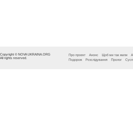
Copyright © NOVA UKRAINA.ORG
Про проект
Анонс
Щоб ми так жили
А
All rights reserved.
Подорож
Розслідування
Пролог
Сусп