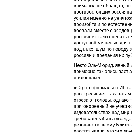
внимания не обращал, но 
противостоящих россияна
усилия именно на уничтож
произойти и по естествен
воевали вместе с асадовц
россияне стали воевать в
доступной мишенью для пр
поднялся шум по поводу з
россиян и предания их п
Некто Эль-Мюрид, явный 
примерно так описывает 
игиловцами:
«Строго формально ИГ ка
расстреливает, сахавата
отрезают головы, однако т
приговоренный не участво
издевательствах над мирн
требовали забить кувалд
резонанс по всему Ближн
рассказывали, что это дру