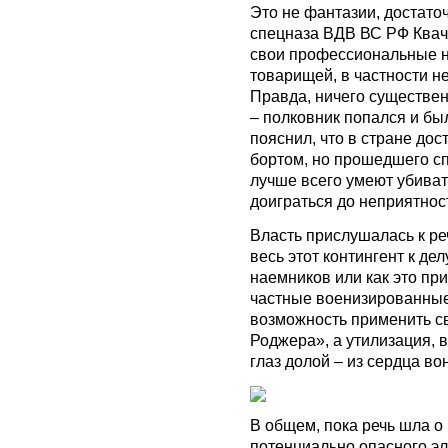
Это не фантазии, достато
спецназа ВДВ ВС РФ Квач
свои профессиональные н
товарищей, в частности н
Правда, ничего существенн
– полковник попался и бы
пояснил, что в стране дос
бортом, но прошедшего сп
лучше всего умеют убиват
доиграться до неприятнос
Власть прислушалась к ре
весь этот контингент к де
наемников или как это пр
частные военизированные
возможность применить с
Роджера», а утилизация, в
глаз долой – из сердца во
В общем, пока речь шла о
потенциально опасного эл