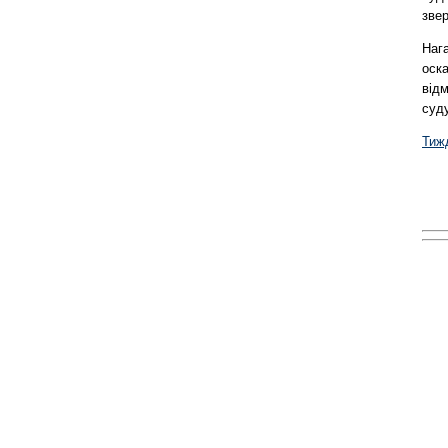
зве
Наг
оск
від
суду
Тиж