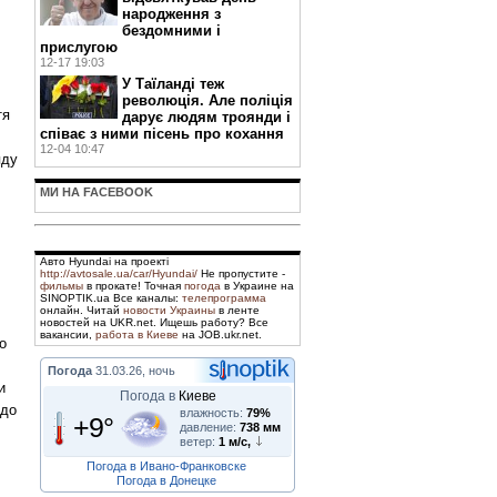
народження з
бездомними і
прислугою
12-17 19:03
У Таїланді теж
революція. Але поліція
тя
дарує людям троянди і
співає з ними пісень про кохання
12-04 10:47
яду
МИ НА FACEBOOK
Авто Hyundai на проекті
http://avtosale.ua/car/Hyundai/
Не пропустите -
фильмы
в прокате! Точная
погода
в Украине на
SINOPTIK.ua Все каналы:
телепрограмма
онлайн. Читай
новости Украины
в ленте
новостей на UKR.net. Ищешь работу? Все
вакансии,
работа в Киеве
на JOB.ukr.net.
о
Погода
31.03.26, ночь
и
Погода в
Киеве
 до
влажность:
79%
+9°
давление:
738 мм
ветер:
1 м/с,
Погода в Ивано-Франковске
Погода в Донецке