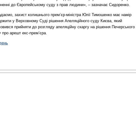
рненні до Європейському суду з прав людини», – зазначає Сидоренко.
адаємо, захист колишнього прем’єр-міністра Юлії Тимошенко має намір
аржити у Верховному Суді рішення Апеляційного суду Києва, який
мовився прийняти до розгляду апеляційну скаргу на рішення Печерського
 про арешт екс-прем’єра.
день