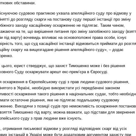
яткових обставинах.
 існуючою судовою практикою ухвала апеляційного суду про відмову у
нятті до розгляду скарги на постанову суду першої інстанції про зміну
обіжного заходу касаційному оскарженню не підлягає. Таким чином,
ажаючи на те, що вирішення питання про зміну запобіжного заходу (взят
и під варту) вочевидь впливає на основоположні права особи, існує
ірність того, що суд касаційної інстанції відмовиться приймати до розгл
ційну скаргу на вищезгадане рішення апеляційного суду», – додає
оренко.
м цього, юрист стверджує, що захист Тимошенко може і без рішення
ховного Суду оскаржувати арешт екс-прем’єра в Євросуді.
я оскарження в Європейському суді з прав людини судового рішення,
нятого в Україні, необхідно використати усі передбачені законом
ивості оскарження такого рішення в національних судах, тобто необхідн
имати остаточне рішення, яке не підлягає подальшому судовому
рженню. Виходячи з позиції судів про неможливість оскарження постанов
 взяття Тимошенко під варту, можна вважати, що підстави для звернення
опейського суду з прав людини вже існують.
, отримання письмової відмови у розгляді відповідних скарг від усіх
вих інстанцій в Україні може бути додатковим аргументом захисту при