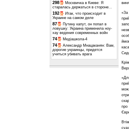
298
Москвичка в Киеве: Я
вин
старалась держаться в стороне...
«За
192
Итак, что происходит в
Украине на самом деле
прий
87
зап
Путину капут, он попал в
ловушку: Украина применила ноу-
незв
хау ведения современных войн
особ
74
Медіашкола-4
ймов
74
Александр Мнацаканян: Вам,
каса
дорогие украинцы, придется
Сид
учиться убивать врага
Крі
Вер
«Дл
прий
можл
отр
ска
про
Євр
Втім
судо