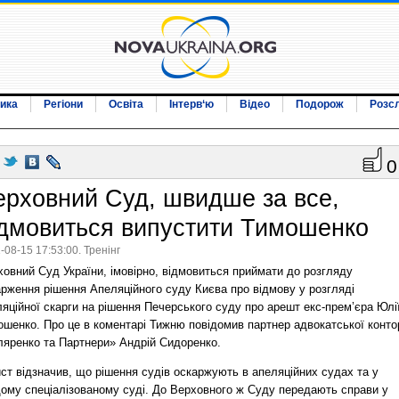
ика
Регіони
Освіта
Інтерв‘ю
Відео
Подорож
Розс
0
ерховний Суд, швидше за все,
ідмовиться випустити Тимошенко
-08-15 17:53:00. Тренінг
овний Суд України, імовірно, відмовиться приймати до розгляду
арження рішення Апеляційного суду Києва про відмову у розгляді
яційної скарги на рішення Печерського суду про арешт екс-прем’єра Юлі
ошенко. Про це в коментарі Тижню повідомив партнер адвокатської конто
ляренко та Партнери» Андрій Сидоренко.
ст відзначив, що рішення судів оскаржують в апеляційних судах та у
ому спеціалізованому суді. До Верховного ж Суду передають справи у