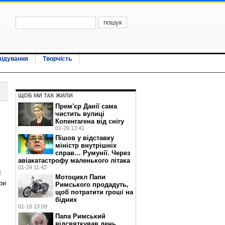
лідування
Творчість
ЩОБ МИ ТАК ЖИЛИ
Прем'єр Данії сама
чистить вулиці
Копенгагена від снігу
01-29 13:41
Пішов у відставку
міністр внутрішніх
справ… Румунії. Через
авіакатастрофу маленького літака
01-24 11:42
ї
Мотоцикл Папи
ри
Римського продадуть,
щоб потратити гроші на
бідних
01-15 13:09
Папа Римський
відсвяткував день