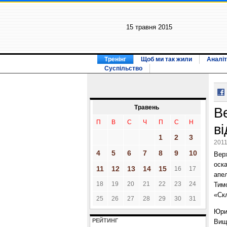
15 травня 2015
Тренінг
Щоб ми так жили
Аналіт
Суспільство
Травень
В
П
В
С
Ч
П
С
Н
в
1
2
3
2011
4
5
6
7
8
9
10
Верх
оск
11
12
13
14
15
16
17
апел
18
19
20
21
22
23
24
Тим
«Ск
25
26
27
28
29
30
31
Юри
РЕЙТИНГ
Вищ